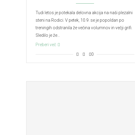
Tudi letos je potekala delovna akcija na naši plezalni
steni na Rodici. V petek, 10.9. se je popoldan po
treningih odstranila že večina volumnov in večji grifi.
Sledilo je že…
Preberi več
0