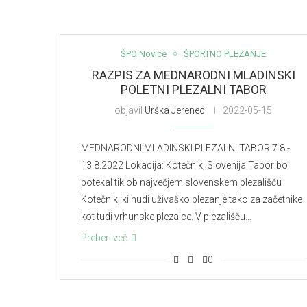
ŠPO Novice
ŠPORTNO PLEZANJE
RAZPIS ZA MEDNARODNI MLADINSKI
POLETNI PLEZALNI TABOR
objavil
Urška Jerenec
2022-05-15
MEDNARODNI MLADINSKI PLEZALNI TABOR 7.8.-
13.8.2022 Lokacija: Kotečnik, Slovenija Tabor bo
potekal tik ob največjem slovenskem plezališču
Kotečnik, ki nudi uživaško plezanje tako za začetnike
kot tudi vrhunske plezalce. V plezališču…
Preberi več
0