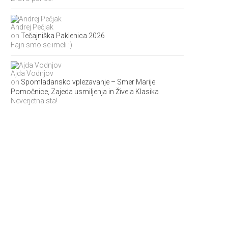
Andrej Pečjak
on
Tečajniška Paklenica 2026
Fajn smo se imeli :)
Ajda Vodnjov
on
Spomladansko vplezavanje – Smer Marije
Pomočnice, Zajeda usmiljenja in Živela Klasika
Neverjetna sta!