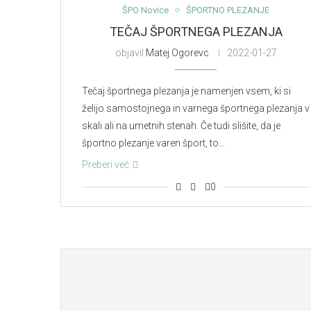
ŠPO Novice
ŠPORTNO PLEZANJE
TEČAJ ŠPORTNEGA PLEZANJA
objavil
Matej Ogorevc
2022-01-27
Tečaj športnega plezanja je namenjen vsem, ki si
želijo samostojnega in varnega športnega plezanja v
skali ali na umetnih stenah. Če tudi slišite, da je
športno plezanje varen šport, to…
Preberi več
0