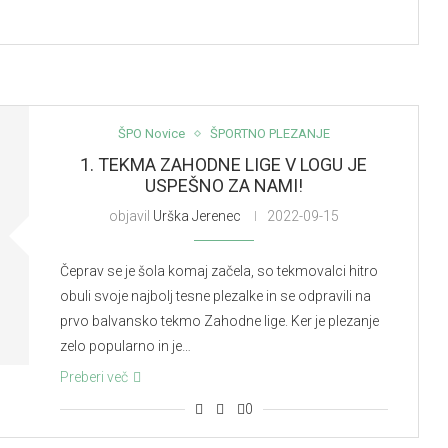
ŠPO Novice
ŠPORTNO PLEZANJE
1. TEKMA ZAHODNE LIGE V LOGU JE
USPEŠNO ZA NAMI!
objavil
Urška Jerenec
2022-09-15
Čeprav se je šola komaj začela, so tekmovalci hitro
obuli svoje najbolj tesne plezalke in se odpravili na
prvo balvansko tekmo Zahodne lige. Ker je plezanje
zelo popularno in je…
Preberi več
0