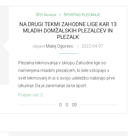
ŠPO Novice
ŠPORTNO PLEZANJE
NA DRUGI TEKMI ZAHODNE LIGE KAR 13
MLADIH DOMŽALSKIH PLEZALCEV IN
PLEZALK
objavil
Matej Ogorevc
2022-04-07
Plezalna tekmovanja v sklopu Zahodne lige so
namenjena mladim plezalcem, ki šele vstopajo v
svet tekmovanj in si s svojo udeležbo nabirajo prve
izkušnje. Da je zanimanje za ta šport…
Preberi več
0