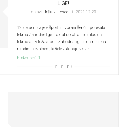
LIGE!
objavil
Urška Jerenec
2021-12-20
12. decembra je v Športni dvorani Šenčur potekala
tekma Zahodne lige. Tokrat so otroci in mladinci
tekmovali v težavnosti. Zahodna liga je namenjena
mladim plezalcem, ki šele vstopajo v svet…
Preberi več
0