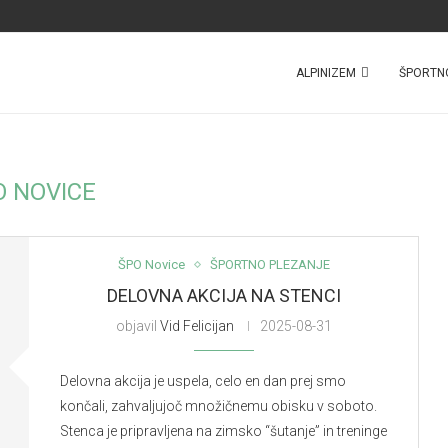
ALPINIZEM
ŠPORTN
O NOVICE
ŠPO Novice
ŠPORTNO PLEZANJE
DELOVNA AKCIJA NA STENCI
objavil
Vid Felicijan
2025-08-31
Delovna akcija je uspela, celo en dan prej smo
končali, zahvaljujoč množičnemu obisku v soboto.
Stenca je pripravljena na zimsko “šutanje” in treninge