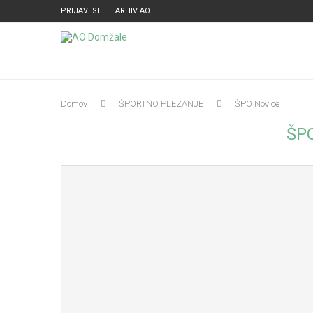
PRIJAVI SE
ARHIV AO
Domov
ŠPORTNO PLEZANJE
ŠPO Novice
ŠP