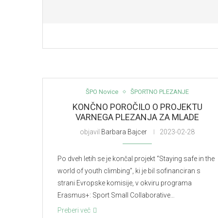
ŠPO Novice
ŠPORTNO PLEZANJE
KONČNO POROČILO O PROJEKTU
VARNEGA PLEZANJA ZA MLADE
objavil
Barbara Bajcer
2023-02-28
Po dveh letih se je končal projekt “Staying safe in the
world of youth climbing”, ki je bil sofinanciran s
strani Evropske komisije, v okviru programa
Erasmus+: Sport Small Collaborative…
Preberi več