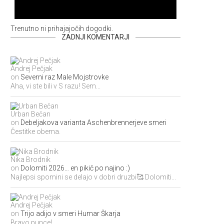
Trenutno ni prihajajočih dogodki.
ZADNJI KOMENTARJI
Andrej Pečjak
on
Severni raz Male Mojstrovke
Aha, vi ste bili v S razu! Sem...
Urban Bečan
on
Debeljakova varianta Aschenbrennerjeve smeri
Čestitke obema.
Nika Brodnik
on
Dolomiti 2026… en pikič po najino :)
Najlepsi spomini se delajo v dobri druzbi🥰 Dolomiti...
Andrej Pečjak
on
Trijo adijo v smeri Humar Škarja
Bravo punce!