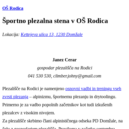
OŠ Rodica
Športno plezalna stena v OŠ Rodica
Lokacija:
Kettejeva ulica 13, 1230 Domžale
Janez Cerar
gospodar plezališča na Rodici
041 530 530, climber.johny@gmail.com
Plezališče na Rodici je namenjeno
osnovni vadbi in treningu vseh
zvrsti plezanja
– alpinizmu, športnemu plezanju in drytoolingu.
Primerno je za vadbo popolnih začetnikov kot tudi izkušenih
plezalcev z visokim nivojem.
Za plezališče skrbimo člani alpinističnega odseka PD Domžale, na
čelu z gospodarjem plezališča. Praviloma v začetku septembra