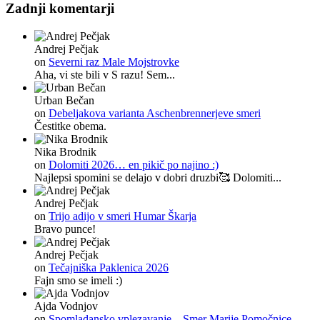
Zadnji komentarji
Andrej Pečjak
on
Severni raz Male Mojstrovke
Aha, vi ste bili v S razu! Sem...
Urban Bečan
on
Debeljakova varianta Aschenbrennerjeve smeri
Čestitke obema.
Nika Brodnik
on
Dolomiti 2026… en pikič po najino :)
Najlepsi spomini se delajo v dobri druzbi🥰 Dolomiti...
Andrej Pečjak
on
Trijo adijo v smeri Humar Škarja
Bravo punce!
Andrej Pečjak
on
Tečajniška Paklenica 2026
Fajn smo se imeli :)
Ajda Vodnjov
on
Spomladansko vplezavanje – Smer Marije Pomočnice,