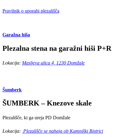
Pravilnik o uporabi plezališča
Garažna hiša
Plezalna stena na garažni hiši P+R
Lokacija:
Masljeva ulica 4, 1230 Domžale
Šumberk
ŠUMBERK – Knezove skale
Plezališče, ki ga ureja PD Domžale
Lokacija:
Plezališče se nahaja ob Kamniški Bistrici