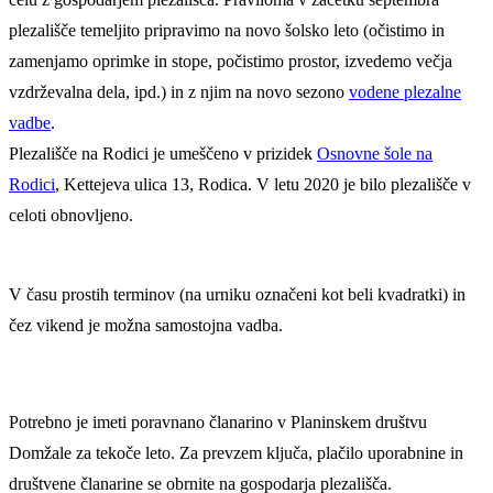
plezališče temeljito pripravimo na novo šolsko leto (očistimo in
zamenjamo oprimke in stope, počistimo prostor, izvedemo večja
vzdrževalna dela, ipd.) in z njim na novo sezono
vodene plezalne
vadbe
.
Plezališče na Rodici je umeščeno v prizidek
Osnovne šole na
Rodici
, Kettejeva ulica 13, Rodica. V letu 2020 je bilo plezališče v
celoti obnovljeno.
V času prostih terminov (na urniku označeni kot beli kvadratki) in
čez vikend je možna samostojna vadba.
Potrebno je imeti poravnano članarino v Planinskem društvu
Domžale za tekoče leto. Za prevzem ključa, plačilo uporabnine in
društvene članarine se obrnite na gospodarja plezališča.