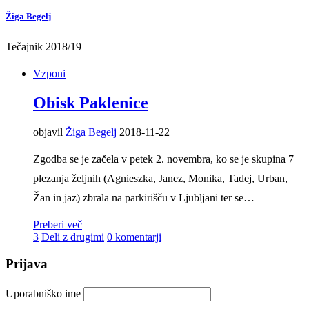
Žiga Begelj
Tečajnik 2018/19
Vzponi
Obisk Paklenice
objavil
Žiga Begelj
2018-11-22
Zgodba se je začela v petek 2. novembra, ko se je skupina 7
plezanja željnih (Agnieszka, Janez, Monika, Tadej, Urban,
Žan in jaz) zbrala na parkirišču v Ljubljani ter se…
Preberi več
3
Deli z drugimi
0
komentarji
Prijava
Uporabniško ime