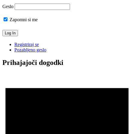
Geslo
Zapomni si me
Registriraj se
Pozabljeno geslo
Prihajajoči dogodki