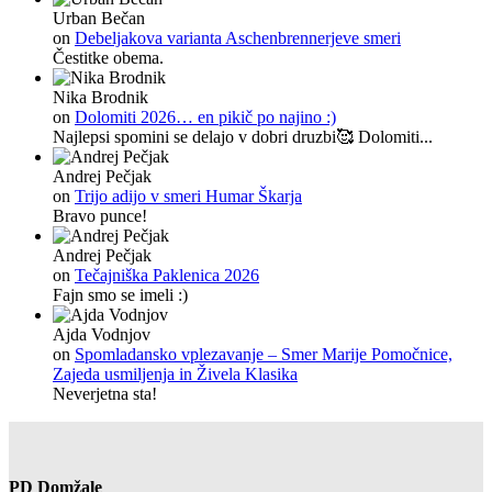
Urban Bečan
on
Debeljakova varianta Aschenbrennerjeve smeri
Čestitke obema.
Nika Brodnik
on
Dolomiti 2026… en pikič po najino :)
Najlepsi spomini se delajo v dobri druzbi🥰 Dolomiti...
Andrej Pečjak
on
Trijo adijo v smeri Humar Škarja
Bravo punce!
Andrej Pečjak
on
Tečajniška Paklenica 2026
Fajn smo se imeli :)
Ajda Vodnjov
on
Spomladansko vplezavanje – Smer Marije Pomočnice,
Zajeda usmiljenja in Živela Klasika
Neverjetna sta!
PD Domžale