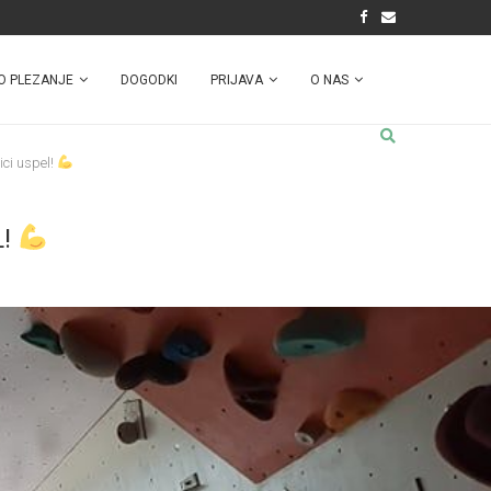
O PLEZANJE
DOGODKI
PRIJAVA
O NAS
ci uspel!
L!