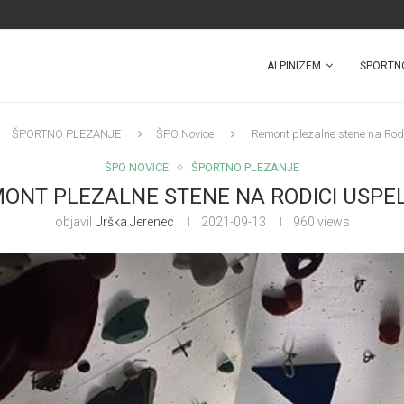
ALPINIZEM
ŠPORTN
ŠPORTNO PLEZANJE
ŠPO Novice
Remont plezalne stene na Rodi
ŠPO NOVICE
ŠPORTNO PLEZANJE
ONT PLEZALNE STENE NA RODICI USPE
objavil
Urška Jerenec
2021-09-13
960
views