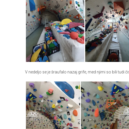
V nedeljo se je šraufalo nazaj grife, med njimi so bili tudi č