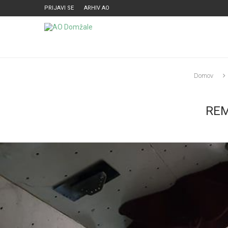
PRIJAVI SE
ARHIV AO
Domov
REM