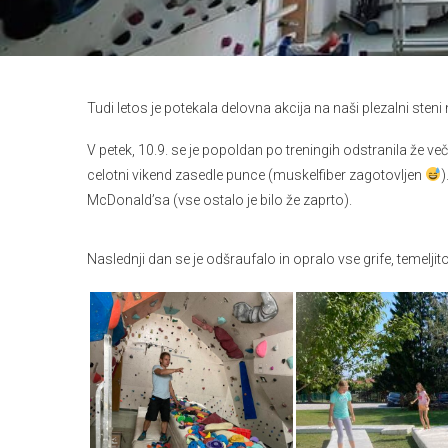
Tudi letos je potekala delovna akcija na naši plezalni steni 
V petek, 10.9. se je popoldan po treningih odstranila že veči
celotni vikend zasedle punce (muskelfiber zagotovljen
)
McDonald’sa (vse ostalo je bilo že zaprto).
Naslednji dan se je odšraufalo in opralo vse grife, temeljito