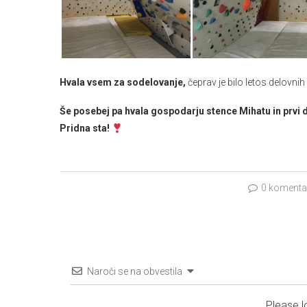
Hvala vsem za sodelovanje,
čeprav je bilo letos delovnih
Še posebej pa hvala gospodarju stence Mihatu in prvi d
Pridna sta!
0 komenta
Naroči se na obvestila
Please 