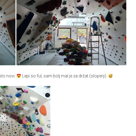
isto novi.
Lepi so ful, sam bolj mal je za držat (sloperji).