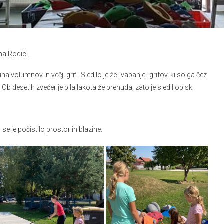
na Rodici.
na volumnov in večji grifi. Sledilo je že “vapanje” grifov, ki so ga čez
. Ob desetih zvečer je bila lakota že prehuda, zato je sledil obisk
 se je počistilo prostor in blazine.