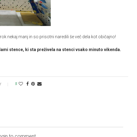
 rok nekaj manj in so prisotni naredili še več dela kot običajno!
ami stence, ki sta preživela na stenci vsako minuto vikenda.
r
5
login to comment