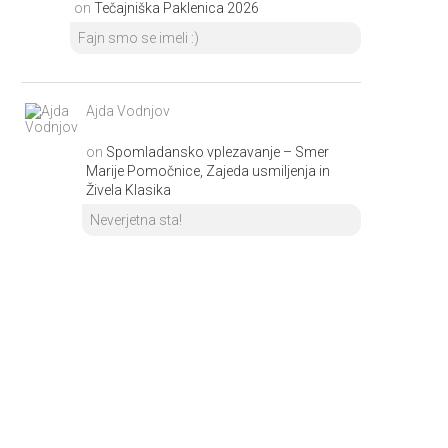
on
Tečajniška Paklenica 2026
Fajn smo se imeli :)
Ajda Vodnjov
on
Spomladansko vplezavanje – Smer
Marije Pomočnice, Zajeda usmiljenja in
Živela Klasika
Neverjetna sta!