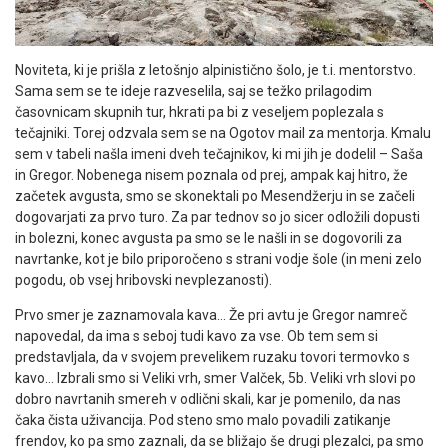
Noviteta, ki je prišla z letošnjo alpinistično šolo, je t.i. mentorstvo.
Sama sem se te ideje razveselila, saj se težko prilagodim
časovnicam skupnih tur, hkrati pa bi z veseljem poplezala s
tečajniki. Torej odzvala sem se na Ogotov mail za mentorja. Kmalu
sem v tabeli našla imeni dveh tečajnikov, ki mi jih je dodelil – Saša
in Gregor. Nobenega nisem poznala od prej, ampak kaj hitro, že
začetek avgusta, smo se skonektali po Mesendžerju in se začeli
dogovarjati za prvo turo. Za par tednov so jo sicer odložili dopusti
in bolezni, konec avgusta pa smo se le našli in se dogovorili za
navrtanke, kot je bilo priporočeno s strani vodje šole (in meni zelo
pogodu, ob vsej hribovski nevplezanosti).
Prvo smer je zaznamovala kava… Že pri avtu je Gregor namreč
napovedal, da ima s seboj tudi kavo za vse. Ob tem sem si
predstavljala, da v svojem prevelikem ruzaku tovori termovko s
kavo… Izbrali smo si Veliki vrh, smer Valček, 5b. Veliki vrh slovi po
dobro navrtanih smereh v odlični skali, kar je pomenilo, da nas
čaka čista uživancija. Pod steno smo malo povadili zatikanje
frendov, ko pa smo zaznali, da se bližajo še drugi plezalci, pa smo