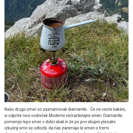
Našo drugo smer so zaznamovali diamantki… Če ne veste kakšni,
si odprite novi vodniček
Moderne večraztežajne smeri
. Diamantki
pomenijo lepo smer v dobri skali in že po prvi skupni plezalni
izkušnji smo se odločili, da nas zanimajo le smeri s tremi