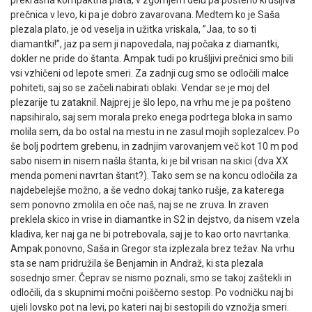
prečnica v levo, ki pa je dobro zavarovana. Medtem ko je Saša
plezala plato, je od veselja in užitka vriskala, ”Jaa, to so ti
diamantki!”, jaz pa sem ji napovedala, naj počaka z diamantki,
dokler ne pride do štanta. Ampak tudi po krušljivi prečnici smo bili
vsi vzhičeni od lepote smeri. Za zadnji cug smo se odločili malce
pohiteti, saj so se začeli nabirati oblaki. Vendar se je moj del
plezarije tu zataknil. Najprej je šlo lepo, na vrhu me je pa pošteno
napsihiralo, saj sem morala preko enega podrtega bloka in samo
molila sem, da bo ostal na mestu in ne zasul mojih soplezalcev. Po
še bolj podrtem grebenu, in zadnjim varovanjem več kot 10 m pod
sabo nisem in nisem našla štanta, ki je bil vrisan na skici (dva XX
menda pomeni navrtan štant?). Tako sem se na koncu odločila za
najdebelejše možno, a še vedno dokaj tanko rušje, za katerega
sem ponovno zmolila en oče naš, naj se ne zruva. In zraven
preklela skico in vrise in diamantke in S2 in dejstvo, da nisem vzela
kladiva, ker naj ga ne bi potrebovala, saj je to kao orto navrtanka.
Ampak ponovno, Saša in Gregor sta izplezala brez težav. Na vrhu
sta se nam pridružila še Benjamin in Andraž, ki sta plezala
sosednjo smer. Čeprav se nismo poznali, smo se takoj zaštekli in
odločili, da s skupnimi močni poiščemo sestop. Po vodničku naj bi
ujeli lovsko pot na levi, po kateri naj bi sestopili do vznožja smeri.