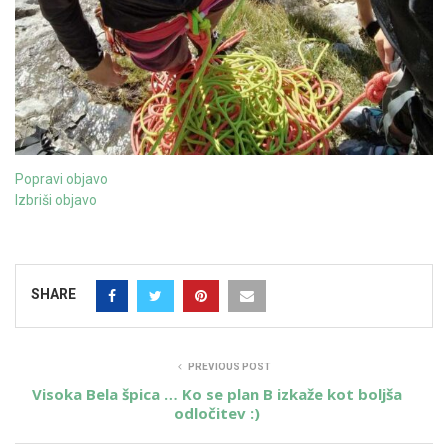
Popravi objavo
Izbriši objavo
SHARE
PREVIOUS POST
Visoka Bela špica … Ko se plan B izkaže kot boljša
odločitev :)