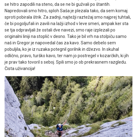
se hitro zapodili na steno, da se ne bi gužvali po štantih.
Napredovali smo hitro, sploh Saša je plezala tako, da sem komaj
sproti pobirala štrik. Za zadnji, najtežji raztežaj smo najprej tuhtali,
če bi pogoljufali in zavili na lažji izhod v leve smeri, ampak ker sta
se tja odpravljali že ostali dve navezi, smo raje izplezali po
originalni liniji na stoplič v desno. Tako je bil vrh na stolpiču samo
naš in Gregor je napovedal čas za kavo. Samo debelo sem
pobuljila, ko je iz ruzaka potegnil gorilnik in džezvo. In skuhal
odlično, pravo, turško kavo, ter nam jo postregel v kozarčkih, ki jih
je prav tako tovoril s seboj. Spili smo jo ob prekrasnem razgledu.
Čista uživancija!