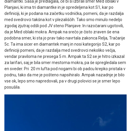
diamantki. Saša je predlagala, če bi si izbrali smer Med oblaki v
Planjavi, ki ima tri diamantke in je opredeljena kot S1, kar po
definiciji, ki je podana na začetku vodnička, pomeni, da je razdalja
med svedrovci takšna kot v plezališčih. Tako smo minulo nedeljo
zgodaj zjutraj odšli pod JV steno Planjave. In razočarani ugotovili,
da je Med oblaki mokra. Ampak na srečo je čisto zraven še ena
podobna smer, ki sta jo prav tako navrtala zakonca Relja, Tračarije
5c. Ta ima sicer en diamantek manj in nosi kategorijo S2, kar po
definiciji pomeni, da je razdalja med svedrovci nekoliko večja,
vendar praviloma ne presega 5 m. Ampak ta S2 se je hitro izkazal
za larifari, saj je bila smer mestoma mokra, pa še spregledala sem
en sveder. Pri 20 m lufta pod nogami bi ob padcu krepko pristala v
podnu, tako da me je pošteno napsihiralo. Ampak nazadnje je bilo
vse ok, lepo smo napredovali, pa v drugi polovici se je smer lepo
posušila.