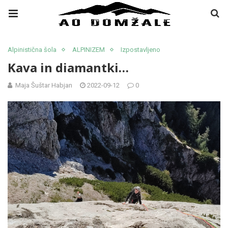
Alpinistična šola
ALPINIZEM
Izpostavljeno
Kava in diamantki…
Maja Šuštar Habjan
2022-09-12
0