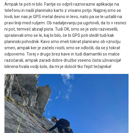
Ampak te poti ni bilo. Fantje so odprli raznorazne aplikacije na
telefonu in našli planinsko karto z vrisano potjo. Najprej smo se
lovili, ker nas je GPS metal desno in levo, nato pa se le ustalili na
pravi liniji med rušjem. Ob nadaljevanju pa ugotovili, da to v resnici
ni pot, temveč abzajl pista. Tudi OK, smo se je zelo razveselili,
spraševali smo se le, kaj bi bilo, če bi GPS poti sledil tudi kak
planinski pohodnik. Kavo smo imeli tokrat planirano ob vznožju
smeri, ampak ker je začelo rositi, smo se odločili, da se ji tokrat
odpovemo. Torej v drugo brez kave in tudi diamantki so malce
razočarali, ampak zaradi dobre družbe vseeno čista uživancija!
Iskrena hvala vodji šole, da mi je določil tko fejst tečajnika!