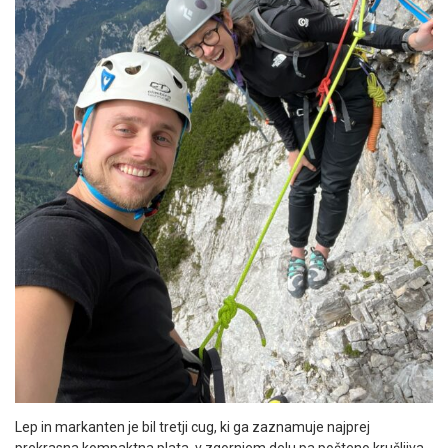
Lep in markanten je bil tretji cug, ki ga zaznamuje najprej
prekrasna kompaktna plata, v zgornjem delu pa pošteno krušljiva