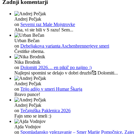
Zadnji komentarji
Andrej Pečjak
on
Severni raz Male Mojstrovke
Aha, vi ste bili v S razu! Sem...
Urban Bečan
on
Debeljakova varianta Aschenbrennerjeve smeri
Čestitke obema.
Nika Brodnik
on
Dolomiti 2026… en pikič po najino :)
Najlepsi spomini se delajo v dobri druzbi🥰 Dolomiti...
Andrej Pečjak
on
Trijo adijo v smeri Humar Škarja
Bravo punce!
Andrej Pečjak
on
Tečajniška Paklenica 2026
Fajn smo se imeli :)
Ajda Vodnjov
on
Spomladansko vplezavanje – Smer Marije Pomočnice, Zajeda