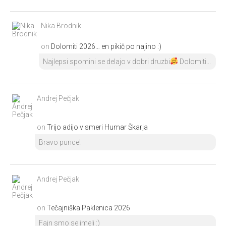
Nika Brodnik
on
Dolomiti 2026… en pikič po najino :)
Najlepsi spomini se delajo v dobri druzbi
Dolomiti...
Andrej Pečjak
on
Trijo adijo v smeri Humar Škarja
Bravo punce!
Andrej Pečjak
on
Tečajniška Paklenica 2026
Fajn smo se imeli :)