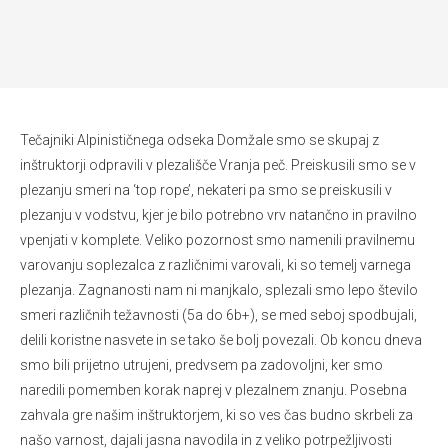
Tečajniki Alpinističnega odseka Domžale smo se skupaj z
inštruktorji odpravili v plezališče Vranja peč. Preiskusili smo se v
plezanju smeri na ‘top rope’, nekateri pa smo se preiskusili v
plezanju v vodstvu, kjer je bilo potrebno vrv natančno in pravilno
vpenjati v komplete. Veliko pozornost smo namenili pravilnemu
varovanju soplezalca z različnimi varovali, ki so temelj varnega
plezanja. Zagnanosti nam ni manjkalo, splezali smo lepo število
smeri različnih težavnosti (5a do 6b+), se med seboj spodbujali,
delili koristne nasvete in se tako še bolj povezali. Ob koncu dneva
smo bili prijetno utrujeni, predvsem pa zadovoljni, ker smo
naredili pomemben korak naprej v plezalnem znanju. Posebna
zahvala gre našim inštruktorjem, ki so ves čas budno skrbeli za
našo varnost, dajali jasna navodila in z veliko potrpežljivosti