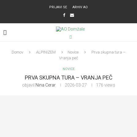
PRIJAVI SE
ARHIV AO
Domov
ALPINIZEM
Novice
Prva skupna tura –
Vranja peč
NOVICE
PRVA SKUPNA TURA – VRANJA PEČ
objavil
Nina Cerar
2026-03-27
176
views