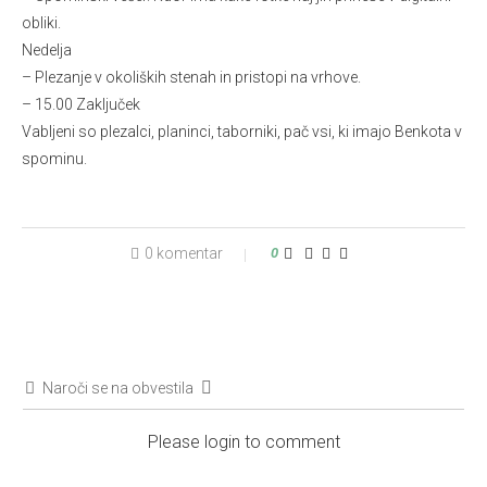
obliki.
Nedelja
– Plezanje v okoliških stenah in pristopi na vrhove.
– 15.00 Zaključek
Vabljeni so plezalci, planinci, taborniki, pač vsi, ki imajo Benkota v
spominu.
0 komentar
0
Naroči se na obvestila
Please login to comment