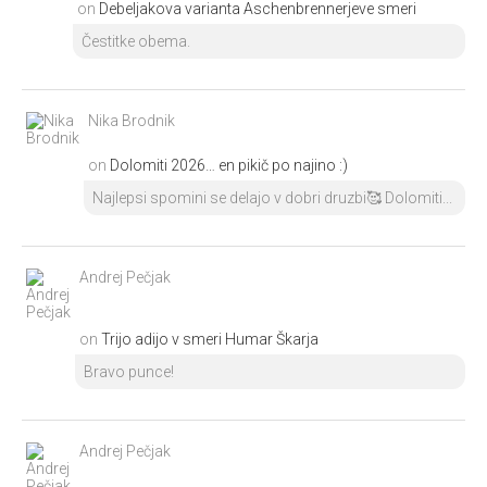
on
Debeljakova varianta Aschenbrennerjeve smeri
Čestitke obema.
Nika Brodnik
on
Dolomiti 2026… en pikič po najino :)
Najlepsi spomini se delajo v dobri druzbi🥰 Dolomiti...
Andrej Pečjak
on
Trijo adijo v smeri Humar Škarja
Bravo punce!
Andrej Pečjak