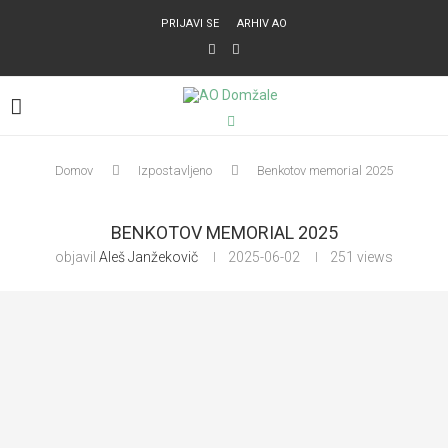
PRIJAVI SE
ARHIV AO
Domov
Izpostavljeno
Benkotov memorial 2025
BENKOTOV MEMORIAL 2025
objavil
Aleš Janžekovič
2025-06-02
251
views