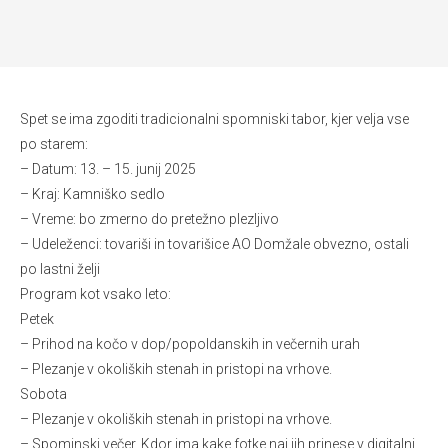
Spet se ima zgoditi tradicionalni spomniski tabor, kjer velja vse
po starem:
– Datum: 13. – 15. junij 2025
– Kraj: Kamniško sedlo
– Vreme: bo zmerno do pretežno plezljivo
– Udeleženci: tovariši in tovarišice AO Domžale obvezno, ostali
po lastni želji
Program kot vsako leto:
Petek
– Prihod na kočo v dop/popoldanskih in večernih urah
– Plezanje v okoliških stenah in pristopi na vrhove.
Sobota
– Plezanje v okoliških stenah in pristopi na vrhove.
– Spominski večer. Kdor ima kake fotke naj jih prinese v digitalni