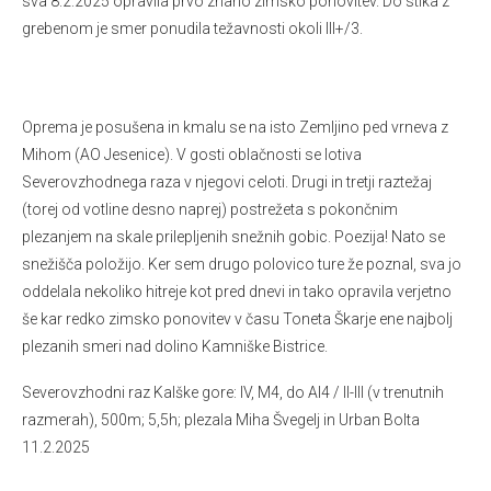
sva 8.2.2025 opravila prvo znano zimsko ponovitev. Do stika z
grebenom je smer ponudila težavnosti okoli III+/3.
Oprema je posušena in kmalu se na isto Zemljino ped vrneva z
Mihom (AO Jesenice). V gosti oblačnosti se lotiva
Severovzhodnega raza v njegovi celoti. Drugi in tretji raztežaj
(torej od votline desno naprej) postrežeta s pokončnim
plezanjem na skale prilepljenih snežnih gobic. Poezija! Nato se
snežišča položijo. Ker sem drugo polovico ture že poznal, sva jo
oddelala nekoliko hitreje kot pred dnevi in tako opravila verjetno
še kar redko zimsko ponovitev v času Toneta Škarje ene najbolj
plezanih smeri nad dolino Kamniške Bistrice.
Severovzhodni raz Kalške gore: IV, M4, do AI4 / II-III (v trenutnih
razmerah), 500m; 5,5h; plezala Miha Švegelj in Urban Bolta
11.2.2025