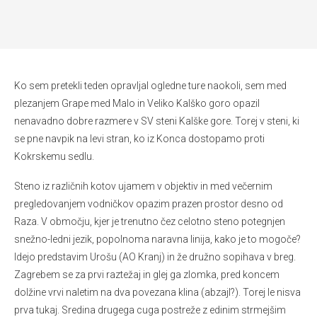
Ko sem pretekli teden opravljal ogledne ture naokoli, sem med
plezanjem Grape med Malo in Veliko Kalško goro opazil
nenavadno dobre razmere v SV steni Kalške gore. Torej v steni, ki
se pne navpik na levi stran, ko iz Konca dostopamo proti
Kokrskemu sedlu.
Steno iz različnih kotov ujamem v objektiv in med večernim
pregledovanjem vodničkov opazim prazen prostor desno od
Raza. V območju, kjer je trenutno čez celotno steno potegnjen
snežno-ledni jezik, popolnoma naravna linija, kako je to mogoče?
Idejo predstavim Urošu (AO Kranj) in že družno sopihava v breg.
Zagrebem se za prvi raztežaj in glej ga zlomka, pred koncem
dolžine vrvi naletim na dva povezana klina (abzajl?). Torej le nisva
prva tukaj. Sredina drugega cuga postreže z edinim strmejšim