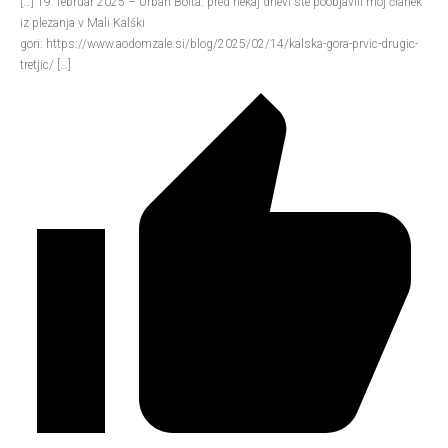
[…] 19. februar 2025 – Urban Bolta: pred nekaj dnevi ste poobjavili moj članek
iz plezanja v Mali Kalški
gori: https://www.aodomzale.si/blog/2025/02/14/kalska-gora-prvic-drugic-
tretjic/ […]