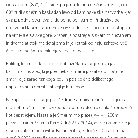
odstavkom (85°, 7m), sicer pa je naklonina cel čas zmerna, okoli
60°, tudi v snežnih kaskadah levo od kaminske skalne tvorbe, kjer
sva iz podna ocenjevala, da bo najbolj strmo. Pridruživa se
medvojni klasični smeri Severovzhodni raz in po njem dostopiva
na vrh Male Kalške gore. Greben je postregel s skalnim plezanjem
in dvema atletskima detajloma in je kot tak od naju zahteval več
časa, kot pa šolsko pikanje v prvi polovici ture.
Eplilog, teden dni kasneje: Po objavi članka se je sprva javil
kamniški plezalec, ki je pred nekaj zimami plezal v območju te
smeri, a je zaradi tankega ledu in posledično delikatnega
napredovanja obrnil – abzajl je bil njegov.
Nekaj dni kasneje se je javil še drug Kamničan z informacijo, da
sta v območju najinega vzpona s kameradom plezala že pred več
kot desetletjem. Nastala je Smer mimo plate (IV-/II-III, 200m;
plezala Franci Brcar in Dare Kidrič 27.9.2014), dve leti kasneje jo je
s soplezalcem ponovil še Bojan Pollak, z Urošem Oblakom pa