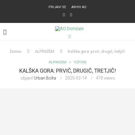
PRIJAVI SE
ARHIV AO
Domov
ALPINIZEM
Kalška gora: prvič, drugič, tretjič!
ALPINIZEM
VZPONI
KALŠKA GORA: PRVIČ, DRUGIČ, TRETJIČ!
objavil
Urban Bolta
2025-02-14
470
views