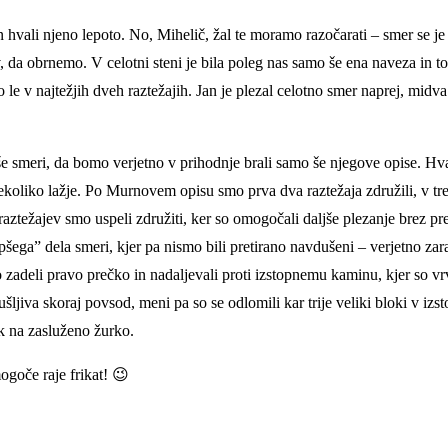
n hvali njeno lepoto. No, Mihelič, žal te moramo razočarati – smer se 
 da obrnemo. V celotni steni je bila poleg nas samo še ena naveza in to v
o le v najtežjih dveh raztežajih. Jan je plezal celotno smer naprej, midva
e smeri, da bomo verjetno v prihodnje brali samo še njegove opise. Hva
 nekoliko lažje. Po Murnovem opisu smo prva dva raztežaja združili, v tre
 raztežajev smo uspeli združiti, ker so omogočali daljše plezanje brez pr
ega” dela smeri, kjer pa nismo bili pretirano navdušeni – verjetno zarad
 zadeli pravo prečko in nadaljevali proti izstopnemu kaminu, kjer so vr
rušljiva skoraj povsod, meni pa so se odlomili kar trije veliki bloki v i
ek na zasluženo žurko.
goče raje frikat! 😉