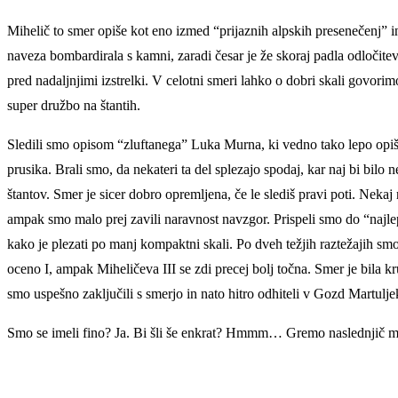
Mihelič to smer opiše kot eno izmed “prijaznih alpskih presenečenj” i
naveza bombardirala s kamni, zaradi česar je že skoraj padla odločitev,
pred nadaljnjimi izstrelki. V celotni smeri lahko o dobri skali govorim
super družbo na štantih.
Sledili smo opisom “zluftanega” Luka Murna, ki vedno tako lepo opiš
prusika. Brali smo, da nekateri ta del splezajo spodaj, kar naj bi bilo
štantov. Smer je sicer dobro opremljena, če le slediš pravi poti. Nekaj
ampak smo malo prej zavili naravnost navzgor. Prispeli smo do “najlepš
kako je plezati po manj kompaktni skali. Po dveh težjih raztežajih smo
oceno I, ampak Miheličeva III se zdi precej bolj točna. Smer je bila k
smo uspešno zaključili s smerjo in nato hitro odhiteli v Gozd Martulj
Smo se imeli fino? Ja. Bi šli še enkrat? Hmmm… Gremo naslednjič mo