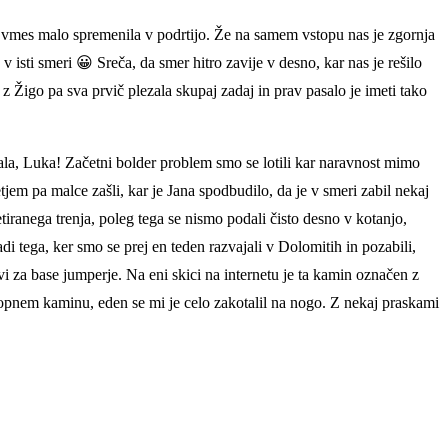
je vmes malo spremenila v podrtijo. Že na samem vstopu nas je zgornja
 isti smeri 😀 Sreča, da smer hitro zavije v desno, kar nas je rešilo
 z Žigo pa sva prvič plezala skupaj zadaj in prav pasalo je imeti tako
la, Luka! Začetni bolder problem smo se lotili kar naravnost mimo
tjem pa malce zašli, kar je Jana spodbudilo, da je v smeri zabil nekaj
etiranega trenja, poleg tega se nismo podali čisto desno v kotanjo,
i tega, ker smo se prej en teden razvajali v Dolomitih in pozabili,
vi za base jumperje. Na eni skici na internetu je ta kamin označen z
zstopnem kaminu, eden se mi je celo zakotalil na nogo. Z nekaj praskami