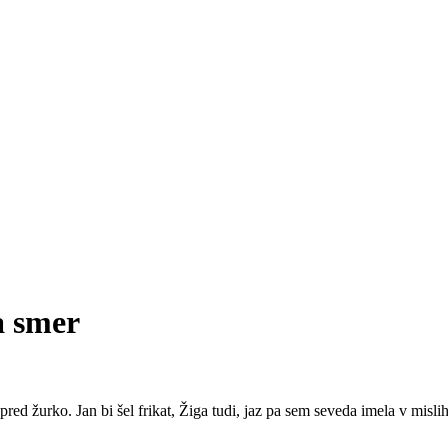
a smer
red žurko. Jan bi šel frikat, Žiga tudi, jaz pa sem seveda imela v misl