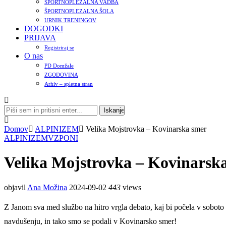
ŠPORTNOPLEZALNA VADBA
ŠPORTNOPLEZALNA ŠOLA
URNIK TRENINGOV
DOGODKI
PRIJAVA
Registriraj se
O nas
PD Domžale
ZGODOVINA
Arhiv – spletna stran
Domov
ALPINIZEM
Velika Mojstrovka – Kovinarska smer
ALPINIZEM
VZPONI
Velika Mojstrovka – Kovinarsk
objavil
Ana Možina
2024-09-02
443
views
Z Janom sva med službo na hitro vrgla debato, kaj bi počela v soboto p
navdušenju, in tako smo se podali v Kovinarsko smer!