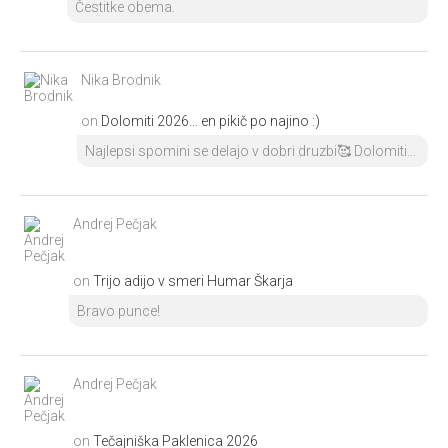
Čestitke obema.
Nika Brodnik
on
Dolomiti 2026… en pikič po najino :)
Najlepsi spomini se delajo v dobri druzbi🥰 Dolomiti...
Andrej Pečjak
on
Trijo adijo v smeri Humar Škarja
Bravo punce!
Andrej Pečjak
on
Tečajniška Paklenica 2026