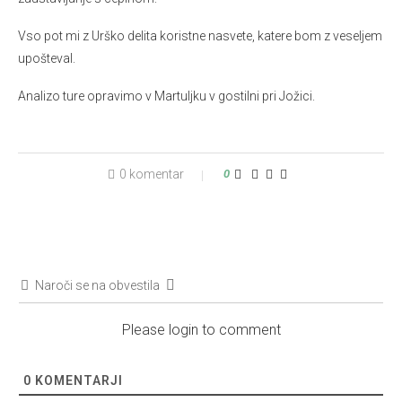
Vso pot mi z Urško delita koristne nasvete, katere bom z veseljem
upošteval.
Analizo ture opravimo v Martuljku v gostilni pri Jožici.
0 komentar
0
Naroči se na obvestila
Please login to comment
0
KOMENTARJI