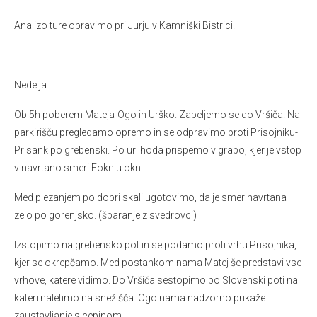
Analizo ture opravimo pri Jurju v Kamniški Bistrici.
Nedelja
Ob 5h poberem Mateja-Ogo in Urško. Zapeljemo se do Vršiča. Na
parkirišču pregledamo opremo in se odpravimo proti Prisojniku-
Prisank po grebenski. Po uri hoda prispemo v grapo, kjer je vstop
v navrtano smeri Fokn u okn.
Med plezanjem po dobri skali ugotovimo, da je smer navrtana
zelo po gorenjsko. (šparanje z svedrovci)
Izstopimo na grebensko pot in se podamo proti vrhu Prisojnika,
kjer se okrepčamo. Med postankom nama Matej še predstavi vse
vrhove, katere vidimo. Do Vršiča sestopimo po Slovenski poti na
kateri naletimo na snežišča. Ogo nama nadzorno prikaže
zaustavljanje s cepinom.