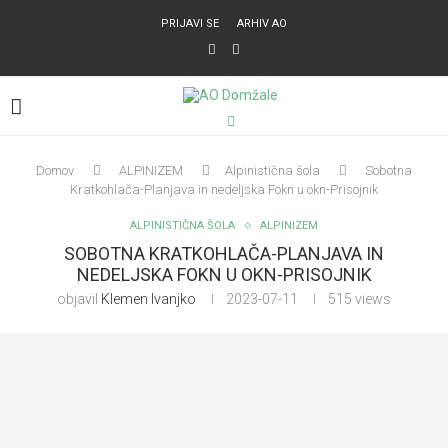
PRIJAVI SE
ARHIV AO
Domov
ALPINIZEM
Alpinistična šola
Sobotna
Kratkohlača-Planjava in nedeljska Fokn u okn-Prisojnik
ALPINISTIČNA ŠOLA
ALPINIZEM
SOBOTNA KRATKOHLAČA-PLANJAVA IN
NEDELJSKA FOKN U OKN-PRISOJNIK
objavil
Klemen Ivanjko
2023-07-11
515
views