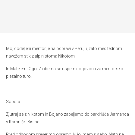
Moj dodeljeni mentor je na odpravi v Peruju, zato med tednom
navežem stik z alpinistoma Nikotom
In Matejem- Ogo. Z obema se uspem dogovoriti za mentorsko
plezalno turo.
Sobota
Zjutraj se z Nikotom in Bojano zapeljemo do parkirišča Jermanca
v Kamniški Bistrici.
Pred odhodom preverimo opremo, ki jo imam s sabo. Nato pa