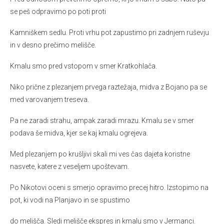
se peš odpravimo po poti proti
Kamniškem sedlu. Proti vrhu pot zapustimo pri zadnjem ruševju
in v desno prečimo melišče.
Kmalu smo pred vstopom v smer Kratkohlača.
Niko prične z plezanjem prvega raztežaja, midva z Bojano pa se
med varovanjem treseva.
Pa ne zaradi strahu, ampak zaradi mrazu. Kmalu se v smer
podava še midva, kjer se kaj kmalu ogrejeva.
Med plezanjem po krušljivi skali mi ves čas dajeta koristne
nasvete, katere z veseljem upoštevam.
Po Nikotovi oceni s smerjo opravimo precej hitro. Izstopimo na
pot, ki vodi na Planjavo in se spustimo
do melišča. Sledi melišče ekspres in kmalu smo v Jermanci.