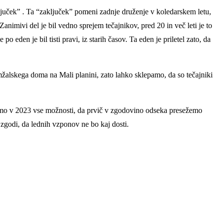
ljuček” . Ta “zaključek” pomeni zadnje druženje v koledarskem letu,
imivi del je bil vedno sprejem tečajnikov, pred 20 in več leti je to
po eden je bil tisti pravi, iz starih časov. Ta eden je priletel zato, da
omžalskega doma na Mali planini, zato lahko sklepamo, da so tečajniki
imamo v 2023 vse možnosti, da prvič v zgodovino odseka presežemo
 zgodi, da lednih vzponov ne bo kaj dosti.