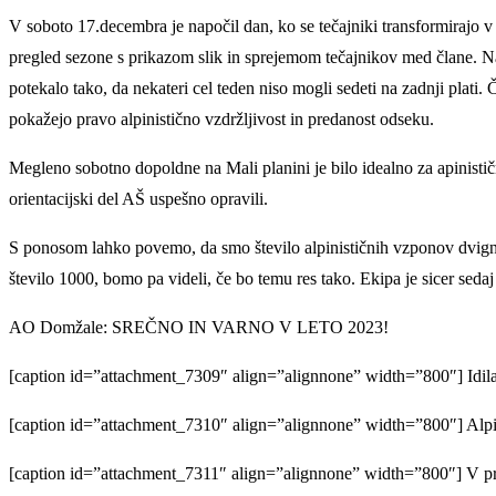
V soboto 17.decembra je napočil dan, ko se tečajniki transformirajo 
pregled sezone s prikazom slik in sprejemom tečajnikov med člane. Nav
potekalo tako, da nekateri cel teden niso mogli sedeti na zadnji plati. Ča
pokažejo pravo alpinistično vzdržljivost in predanost odseku.
Megleno sobotno dopoldne na Mali planini je bilo idealno za apinističn
orientacijski del AŠ uspešno opravili.
S ponosom lahko povemo, da smo število alpinističnih vzponov dvigni
število 1000, bomo pa videli, če bo temu res tako. Ekipa je sicer seda
AO Domžale: SREČNO IN VARNO V LETO 2023!
[caption id=”attachment_7309″ align=”alignnone” width=”800″] Idila
[caption id=”attachment_7310″ align=”alignnone” width=”800″] Alpinist
[caption id=”attachment_7311″ align=”alignnone” width=”800″] V pri