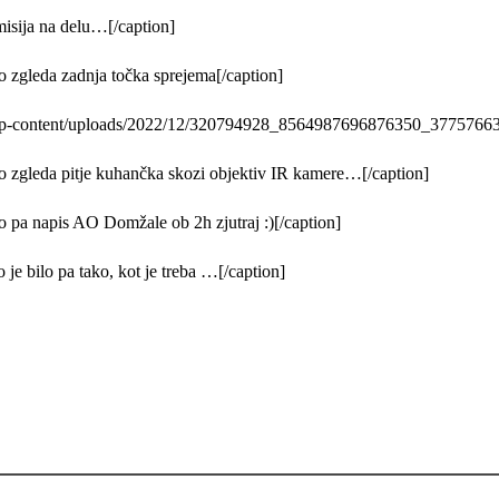
isija na delu…[/caption]
 zgleda zadnja točka sprejema[/caption]
/wp-content/uploads/2022/12/320794928_8564987696876350_3775766
 zgleda pitje kuhančka skozi objektiv IR kamere…[/caption]
pa napis AO Domžale ob 2h zjutraj :)[/caption]
e bilo pa tako, kot je treba …[/caption]