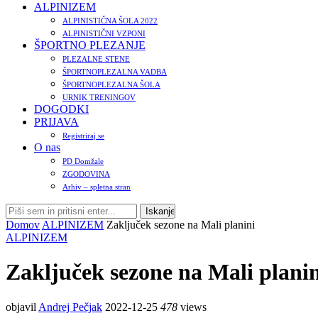
ALPINIZEM
ALPINISTIČNA ŠOLA 2022
ALPINISTIČNI VZPONI
ŠPORTNO PLEZANJE
PLEZALNE STENE
ŠPORTNOPLEZALNA VADBA
ŠPORTNOPLEZALNA ŠOLA
URNIK TRENINGOV
DOGODKI
PRIJAVA
Registriraj se
O nas
PD Domžale
ZGODOVINA
Arhiv – spletna stran
Domov
ALPINIZEM
Zaključek sezone na Mali planini
ALPINIZEM
Zaključek sezone na Mali planin
objavil
Andrej Pečjak
2022-12-25
478
views