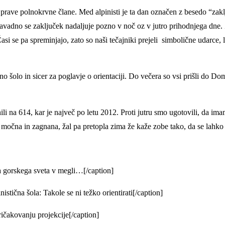
v prave polnokrvne člane. Med alpinisti je ta dan označen z besedo “zak
adno se zaključek nadaljuje pozno v noč oz v jutro prihodnjega dne. Zan
si se pa spreminjajo, zato so naši tečajniki prejeli simbolične udarce, le 
o šolo in sicer za poglavje o orientaciji. Do večera so vsi prišli do D
li na 614, kar je največ po letu 2012. Proti jutru smo ugotovili, da 
j močna in zagnana, žal pa pretopla zima že kaže zobe tako, da se lahko
 gorskega sveta v megli…[/caption]
ična šola: Takole se ni težko orientirati[/caption]
čakovanju projekcije[/caption]