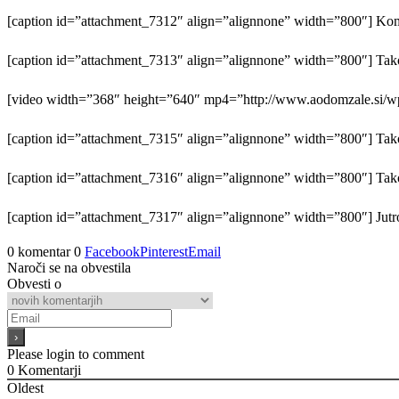
[caption id=”attachment_7312″ align=”alignnone” width=”800″] Kom
[caption id=”attachment_7313″ align=”alignnone” width=”800″] Tako
[video width=”368″ height=”640″ mp4=”http://www.aodomzale.si
[caption id=”attachment_7315″ align=”alignnone” width=”800″] Tako
[caption id=”attachment_7316″ align=”alignnone” width=”800″] Tako 
[caption id=”attachment_7317″ align=”alignnone” width=”800″] Jutro j
0 komentar
0
Facebook
Pinterest
Email
Naroči se na obvestila
Obvesti o
Please login to comment
0
Komentarji
Oldest