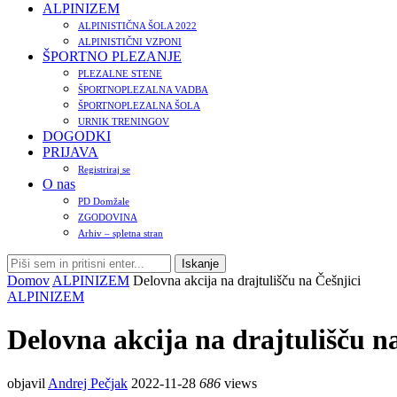
ALPINIZEM
ALPINISTIČNA ŠOLA 2022
ALPINISTIČNI VZPONI
ŠPORTNO PLEZANJE
PLEZALNE STENE
ŠPORTNOPLEZALNA VADBA
ŠPORTNOPLEZALNA ŠOLA
URNIK TRENINGOV
DOGODKI
PRIJAVA
Registriraj se
O nas
PD Domžale
ZGODOVINA
Arhiv – spletna stran
Domov
ALPINIZEM
Delovna akcija na drajtulišču na Češnjici
ALPINIZEM
Delovna akcija na drajtulišču n
objavil
Andrej Pečjak
2022-11-28
686
views