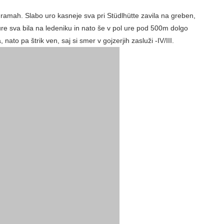
ramah. Slabo uro kasneje sva pri Stüdlhütte zavila na greben, tako
 bila na ledeniku in nato še v pol ure pod 500m dolgo smerjo. Do
en, saj si smer v gojzerjih zasluži -IV/III.