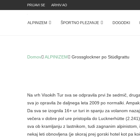
PRIJAVI SE
ARHIV AO
ALPINIZEM
ŠPORTNO PLEZANJE
DOGODKI
PR
Domov
ALPINIZEM
Grossglockner po Stüdlgrattu
Na vrh Visokih Tur sva se odpravila prvi že sedmič, druga pa 
jo opravila že daljnega leta 2009 po normalki. Ampak takr
Da sva se izognila 16+ ur turi in spanju za volanom nazaj 
večera v dobre pol ure pristopila do Lucknerhütte (2.241). P
ob kramljanju z lastnikom, tudi zagnanim alpinistom, in ob
obnovljena (je skoraj prej gorski hotel kot pa koča), obujal