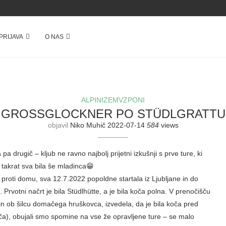
IJAVA
O NAS
ALPINIZEM
VZPONI
GROSSGLOCKNER PO STÜDLGRATTU
objavil
Niko Muhič
2022-07-14
584
views
drugič – kljub ne ravno najbolj prijetni izkušnji s prve ture, ki sva
at sva bila še mladinca😁
proti domu, sva 12.7.2022 popoldne startala iz Ljubljane in do
rvotni načrt je bila Stüdlhütte, a je bila koča polna. V prenočišču sva
 šilcu domačega hruškovca, izvedela, da je bila koča pred nekaj leti
i smo spomine na vse že opravljene ture – se malo hvalili in bili z