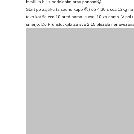
oddelanim prav ponosni😁
Start po zajtrku (s sadno kupo 🙃) ob 4:30 s cca 12kg na 
kot še cca 10 pred nama in vsaj 10 za nama. V pol ure sva
Frühstuckplatza sva 2:15 plezala nenavezana, nato pa štrik v