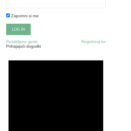
Zapomni si me
Pozabljeno geslo
Registriraj se
Prihajajoči dogodki