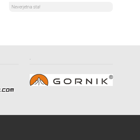
Neverjetna sta!
.