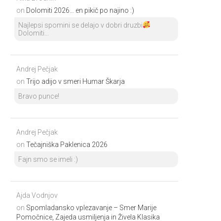
on
Dolomiti 2026… en pikič po najino :)
Najlepsi spomini se delajo v dobri druzbi
Dolomiti...
Andrej Pečjak
on
Trijo adijo v smeri Humar Škarja
Bravo punce!
Andrej Pečjak
on
Tečajniška Paklenica 2026
Fajn smo se imeli :)
Ajda Vodnjov
on
Spomladansko vplezavanje – Smer Marije
Pomočnice, Zajeda usmiljenja in Živela Klasika