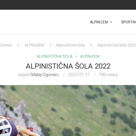
ALPINIZEM
ŠPORTN
Domov
ALPINIZEM
Alpinistična šola
Alpinistična šola 2022
ALPINISTIČNA ŠOLA
ALPINIZEM
ALPINISTIČNA ŠOLA 2022
objavil
Matej Ogorevc
2022-01-27
789
views