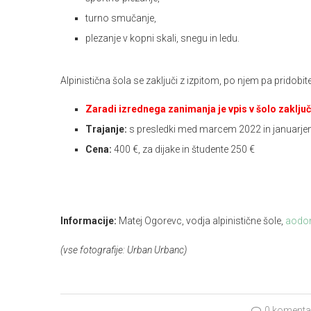
turno smučanje,
plezanje v kopni skali, snegu in ledu.
Alpinistična šola se zaključi z izpitom, po njem pa pridobite
Zaradi izrednega zanimanja je vpis v šolo zaklju
Trajanje:
s presledki med marcem 2022 in januarj
Cena:
400 €, za dijake in študente 250 €
Informacije:
Matej Ogorevc, vodja alpinistične šole,
aodo
(vse fotografije: Urban Urbanc)
0 komenta