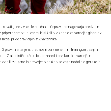
 obiskovati gore v vseh letnih časih. Čeprav ime nagovarja predvsem
olo priporočamo tudi vsem, ki si želijo le znanja za varnejše gibanje v
kdaj pride prav alpinistična tehnika.
m. S pravim znanjem, predvsem pa z nenehnim treningom, se jim
st. Z alpinistično šolo boste naredili prvi korak k varnejšemu
a dobili izkušeno in preverjeno družbo za vaša nadaljnja gorska in