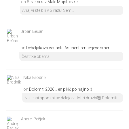
on
Severni raz Male Mojstrovke
Aha, vi ste bili v S razu! Sem...
Urban Bečan
on
Debeljakova varianta Aschenbrennerjeve smeri
Čestitke obema.
Nika Brodnik
on
Dolomiti 2026… en pikič po najino :)
Najlepsi spomini se delajo v dobri druzbi🥰 Dolomiti...
Andrej Pečjak