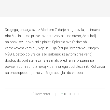
Drugega januarja sva z Markom Žličarjem ugotovila, da imava
oba čas in da so prave razmere za v skalno steno, če si bolj
salonski oz upokojeni alpinist. Splezala sva Steber ob
kamekovem kaminu, Nejc in Julija Šter pa “Intenzivko”, oboje v
NŠG. Dostop do Vršiča je bil salonski (z avtom brez verig),
dostop do pod stene zimski z malo prediranja, plezanje pa
povsem pomladno z nekaj krpami snega pod plezalniki. Kot ze za
salonce spodobi, smo vsi štirje abzajlali do vstopa.
0 komentar
1