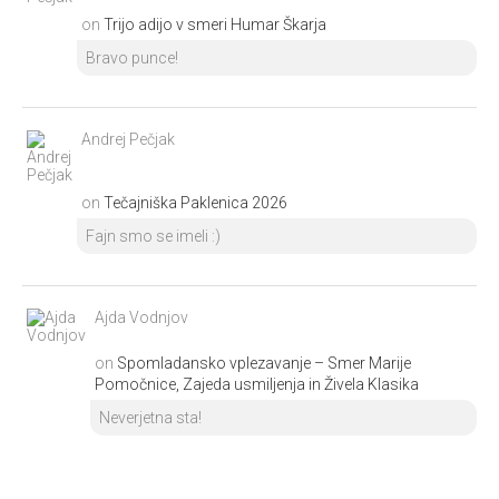
on
Trijo adijo v smeri Humar Škarja
Bravo punce!
Andrej Pečjak
on
Tečajniška Paklenica 2026
Fajn smo se imeli :)
Ajda Vodnjov
on
Spomladansko vplezavanje – Smer Marije
Pomočnice, Zajeda usmiljenja in Živela Klasika
Neverjetna sta!