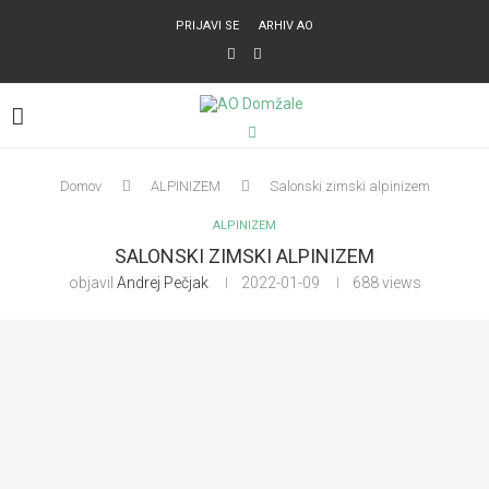
PRIJAVI SE
ARHIV AO
Domov
ALPINIZEM
Salonski zimski alpinizem
ALPINIZEM
SALONSKI ZIMSKI ALPINIZEM
objavil
Andrej Pečjak
2022-01-09
688
views