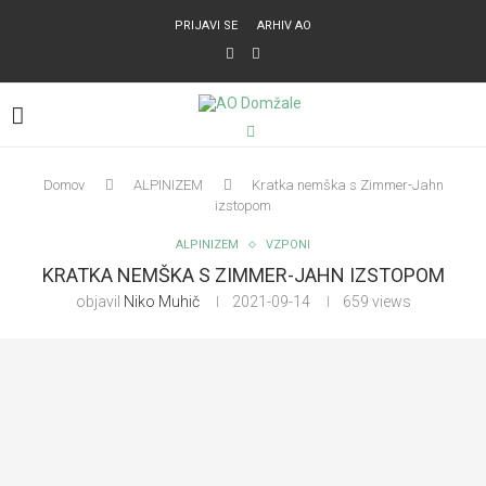
PRIJAVI SE
ARHIV AO
Domov
ALPINIZEM
Kratka nemška s Zimmer-Jahn
izstopom
ALPINIZEM
VZPONI
KRATKA NEMŠKA S ZIMMER-JAHN IZSTOPOM
objavil
Niko Muhič
2021-09-14
659
views