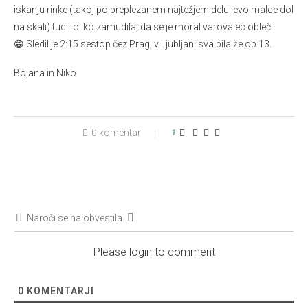
iskanju rinke (takoj po preplezanem najtežjem delu levo malce dol
na skali) tudi toliko zamudila, da se je moral varovalec obleči
😁 Sledil je 2:15 sestop čez Prag, v Ljubljani sva bila že ob 13.
Bojana in Niko
0 komentar
1
Naroči se na obvestila
Please login to comment
0
KOMENTARJI