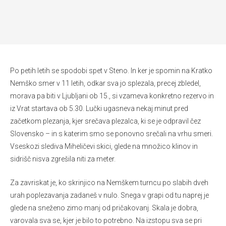
Po petih letih se spodobi spet v Steno. In ker je spomin na Kratko
Nemško smer v 11 letih, odkar sva jo splezala, precej zbledel,
morava pa biti v Ljubljani ob 15., si vzameva konkretno rezervo in
iz Vrat startava ob 5.30. Lučki ugasneva nekaj minut pred
začetkom plezanja, kjer srečava plezalca, ki se je odpravil čez
Slovensko – in s katerim smo se ponovno srečali na vrhu smeri.
Vseskozi slediva Miheličevi skici, glede na množico klinov in
sidrišč nisva zgrešila niti za meter.
Za zavriskat je, ko skrinjico na Nemškem turncu po slabih dveh
urah poplezavanja zadaneš v nulo. Snega v grapi od tu naprej je
glede na sneženo zimo manj od pričakovanj. Skala je dobra,
varovala sva se, kjer je bilo to potrebno. Na izstopu sva se pri