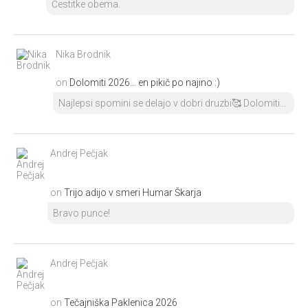
Čestitke obema.
Nika Brodnik
on
Dolomiti 2026… en pikič po najino :)
Najlepsi spomini se delajo v dobri druzbi🥰 Dolomiti...
Andrej Pečjak
on
Trijo adijo v smeri Humar Škarja
Bravo punce!
Andrej Pečjak
on
Tečajniška Paklenica 2026