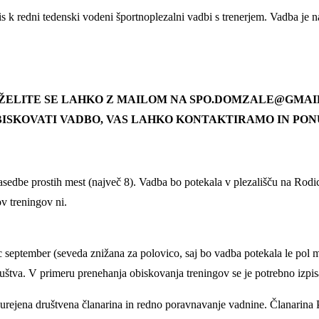
s k redni tedenski vodeni športnoplezalni vadbi s trenerjem. Vadba je 
 ŽELITE SE LAHKO Z MAILOM NA SPO.DOMZALE@GMAI
OBISKOVATI VADBO, VAS LAHKO KONTAKTIRAMO IN PO
sedbe prostih mest (največ 8). Vadba bo potekala v plezališču na Rodic
v treningov ni.
 september (seveda znižana za polovico, saj bo vadba potekala le pol 
ruštva. V primeru prenehanja obiskovanja treningov se je potrebno izpi
, urejena društvena članarina in redno poravnavanje vadnine. Članarin