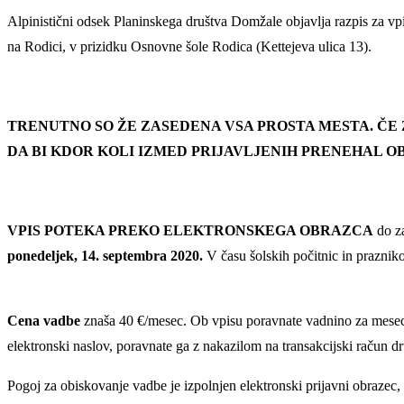
Alpinistični odsek Planinskega društva Domžale objavlja razpis za vpi
na Rodici, v prizidku Osnovne šole Rodica (Kettejeva ulica 13).
TRENUTNO SO ŽE ZASEDENA VSA PROSTA MESTA. ČE
DA BI KDOR KOLI IZMED PRIJAVLJENIH PRENEHAL 
VPIS POTEKA PREKO ELEKTRONSKEGA OBRAZCA
do za
ponedeljek, 14. septembra 2020.
V času šolskih počitnic in prazniko
Cena vadbe
znaša 40 €/mesec. Ob vpisu poravnate vadnino za mesec
elektronski naslov, poravnate ga z nakazilom na transakcijski račun d
Pogoj za obiskovanje vadbe je izpolnjen elektronski prijavni obrazec