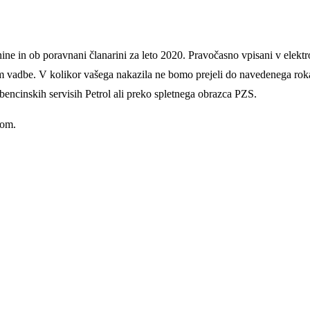
ne in ob poravnani članarini za leto 2020. Pravočasno vpisani v elektro
om vadbe. V kolikor vašega nakazila ne bomo prejeli do navedenega rok
 bencinskih servisih Petrol ali preko spletnega obrazca PZS.
com.