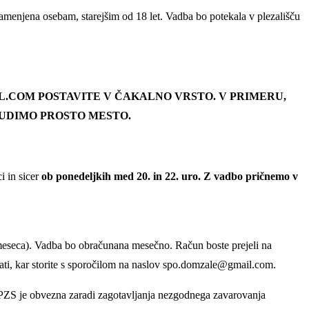
namenjena osebam, starejšim od 18 let. Vadba bo potekala v plezališču
L.COM POSTAVITE V ČAKALNO VRSTO. V PRIMERU,
NUDIMO PROSTO MESTO.
i in sicer
ob ponedeljkih med 20. in 22. uro.
Z vadbo pričnemo v
meseca). Vadba bo obračunana mesečno. Račun boste prejeli na
sati, kar storite s sporočilom na naslov spo.domzale@gmail.com.
a PZS je obvezna zaradi zagotavljanja nezgodnega zavarovanja