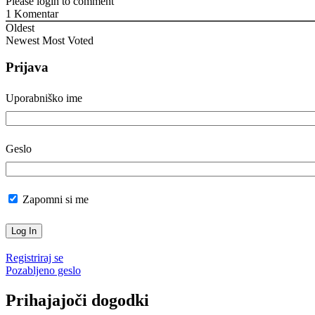
Please login to comment
1
Komentar
Oldest
Newest
Most Voted
Prijava
Uporabniško ime
Geslo
Zapomni si me
Registriraj se
Pozabljeno geslo
Prihajajoči dogodki