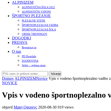
ALPINIZEM
ALPINISTIČNA ŠOLA 2022
ALPINISTIČNI VZPONI
ŠPORTNO PLEZANJE
PLEZALNE STENE
ŠPORTNOPLEZALNA VADBA
ŠPORTNOPLEZALNA ŠOLA
URNIK TRENINGOV
DOGODKI
PRIJAVA
Registriraj se
O nas
PD Domžale
ZGODOVINA
Arhiv – spletna stran
Domov
ALPINIZEM
Novice
Vpis v vodeno športnoplezalno vadbo z
NOVICE
Vpis v vodeno športnoplezalno 
objavil
Matej Ogorevc
2020-08-30
919
views