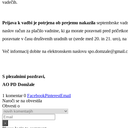
vadečih.
Prijava k vadbi je potrjena ob prejemu nakazila
septembrske vadni
naslov račun za plačilo vadnine, ki ga morate poravnati pred pričetk
poravnate v času društvenih uradnih ur (srede med 20. in 21. uro), na
Več informacij dobite na elektronskem naslovu spo.domzale@gmail.
S plezalnimi pozdravi,
AO PD Domžale
1 komentar
0
Facebook
Pinterest
Email
Naroči se na obvestila
Obvesti o