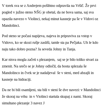
V torek sva se z Andrejem pošihtno odpravila na Vršič. Že prvi
pogled v južno steno NŠG je obetal, da ne bova sama, saj sva
opazila navezo v Violinci, nekaj minut kasneje pa še v Vidovi oz
Mandolinci.
Pod steno se počasi napijeva, najeva in pripraviva za vstop v
Vidovo, ko se skozi rušje zasliši, tamle sta pa Pečjaka. Uh le kdo
naju tako dobro pozna? Ja seveda Johny in Tanja.
Kar nisva mogla začeti s plezanjem, saj se je bilo toliko stvari za
zmenit. Na srečo se je Johny odločil, da bosta splezala še
Mandolinco in čvek se je nadaljeval še v steni, med abzajli in
kasneje na hidraciji.
Da ne bi bili osamljeni, sta bili v steni še dve navezi: v Mandolinci
že skoraj na vrhu in v Violinci startala skupaj z nami. Skoraj
simultano plezanje 3 navez J