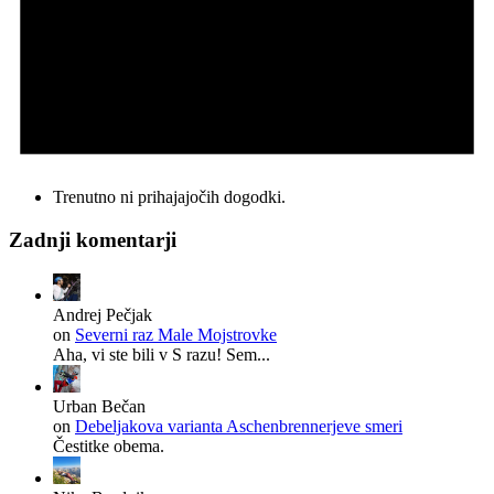
Trenutno ni prihajajočih dogodki.
Zadnji komentarji
Andrej Pečjak
on
Severni raz Male Mojstrovke
Aha, vi ste bili v S razu! Sem...
Urban Bečan
on
Debeljakova varianta Aschenbrennerjeve smeri
Čestitke obema.