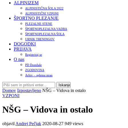
ALPINIZEM
ALPINISTIČNA ŠOLA 2022
ALPINISTIČNI VZPONI
ŠPORTNO PLEZANJE
PLEZALNE STENE
ŠPORTNOPLEZALNA VADBA
ŠPORTNOPLEZALNA ŠOLA
URNIK TRENINGOV
DOGODKI
PRIJAVA
Registriraj se
O nas
PD Domžale
ZGODOVINA
Arhiv – spletna stran
Domov
Izpostavljeno
NŠG – Vidova in ostalo
VZPONI
NŠG – Vidova in ostalo
objavil
Andrej Pečjak
2020-08-27
949
views