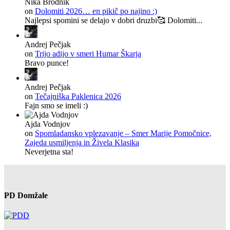
Nika Brodnik
on
Dolomiti 2026… en pikič po najino :)
Najlepsi spomini se delajo v dobri druzbi🥰 Dolomiti...
Andrej Pečjak
on
Trijo adijo v smeri Humar Škarja
Bravo punce!
Andrej Pečjak
on
Tečajniška Paklenica 2026
Fajn smo se imeli :)
Ajda Vodnjov
on
Spomladansko vplezavanje – Smer Marije Pomočnice,
Zajeda usmiljenja in Živela Klasika
Neverjetna sta!
PD Domžale