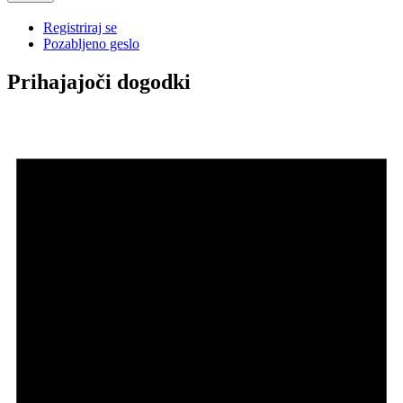
Registriraj se
Pozabljeno geslo
Prihajajoči dogodki