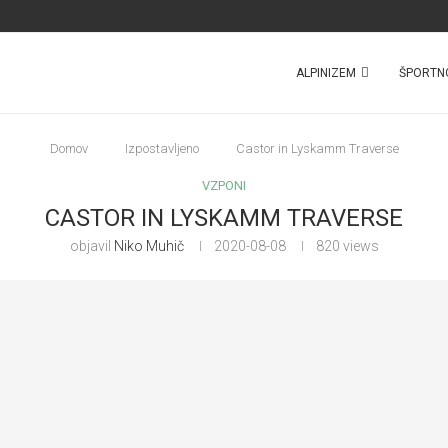
ALPINIZEM
ŠPORTN
Domov
Izpostavljeno
Castor in Lyskamm Traverse
VZPONI
CASTOR IN LYSKAMM TRAVERSE
objavil
Niko Muhič
2020-08-08
820
views