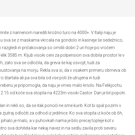
inite z namenom narediti krožno turo na 4000+. V Italiji naju je
falu sva se z maskama vkrcala na gondolo in kasneje še sedežnico,
i razgledi in pričakovanja so omilili dobri 2 uri hoje po vročem
lik 3585 m. Kljub visoki ceni za polpension sva dobila prostor le v
h, zato sva se odločila, da greva še kaj osvojit, tudi za
opustovanja na morju. Rekla sva si, da v vsakem primeru obrneva ob
štartala ali pa sva bila od vse poti že utrujena in tudi
ebenu je pripomogla, da naju je vmes malo krivilo. Na Felikjochu
2:15 od koče sva stopila na 4223m visoki Castor. Dan je bil popoln.
n in rekli so, da se itak ponoči ne sme kuriti. Kot bi spal pozimi v
utraj odločiti za odhod iz jedilnice. Ko sva stopila iz koče ob 6h,
di pihalo je malo, a v puhovkah nama je bilo precej topleje kot v
hitro sva dohitela kar nekaj navez in na sedlu zavila proti severu.