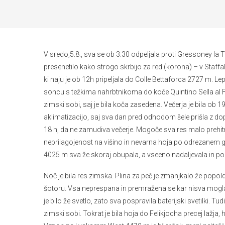
V sredo,5.8., sva se ob 3:30 odpeljala proti Gressoney la Tr
presenetilo kako strogo skrbijo za red (korona) – v Staf
ki naju je ob 12h pripeljala do Colle Bettaforca 2727 m. Lep
soncu s težkima nahrbtnikoma do koče Quintino Sella al Fe
zimski sobi, saj je bila koča zasedena. Večerja je bila ob 19
aklimatizacijo, saj sva dan pred odhodom šele prišla z d
18 h, da ne zamudiva večerje. Mogoče sva res malo prehitro 
neprilagojenost na višino in nevarna hoja po odrezanem gr
4025 m sva že skoraj obupala, a vseeno nadaljevala in po 
Noč je bila res zimska. Plina za peč je zmanjkalo že popolda
šotoru. Vsa neprespana in premražena se kar nisva mogla zj
je bilo že svetlo, zato sva pospravila baterijski svetilki. Tu
zimski sobi. Tokrat je bila hoja do Felikjocha precej lažja, 