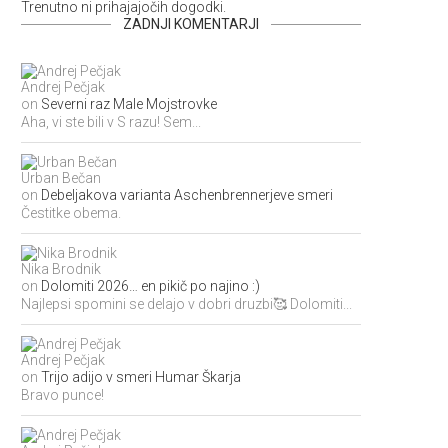
Trenutno ni prihajajočih dogodki.
ZADNJI KOMENTARJI
Andrej Pečjak
on
Severni raz Male Mojstrovke
Aha, vi ste bili v S razu! Sem...
Urban Bečan
on
Debeljakova varianta Aschenbrennerjeve smeri
Čestitke obema.
Nika Brodnik
on
Dolomiti 2026… en pikič po najino :)
Najlepsi spomini se delajo v dobri druzbi🥰 Dolomiti...
Andrej Pečjak
on
Trijo adijo v smeri Humar Škarja
Bravo punce!