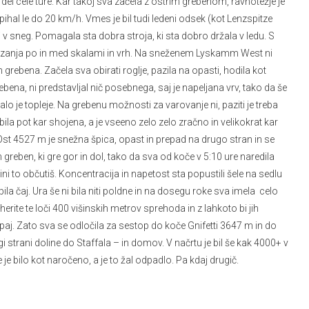
el cele ture. Kar takoj sva začela z ostrim grebenom, ravnotežje je
ihal le do 20 km/h. Vmes je bil tudi ledeni odsek (kot Lenzspitze
i v sneg. Pomagala sta dobra stroja, ki sta dobro držala v ledu. S
plezanja po in med skalami in vrh. Na sneženem Lyskamm West ni
grebena. Začela sva obirati roglje, pazila na opasti, hodila kot
rebena, ni predstavljal nič posebnega, saj je napeljana vrv, tako da še
talo je topleje. Na grebenu možnosti za varovanje ni, paziti je treba
ila pot kar shojena, a je vseeno zelo zelo zračno in velikokrat kar
st 4527 m je snežna špica, opast in prepad na drugo stran in se
 greben, ki gre gor in dol, tako da sva od koče v 5:10 ure naredila
ni to občutiš. Koncentracija in napetost sta popustili šele na sedlu
la čaj. Ura še ni bila niti poldne in na dosegu roke sva imela celo
herite te loči 400 višinskih metrov sprehoda in z lahkoto bi jih
kupaj. Zato sva se odločila za sestop do koče Gnifetti 3647 m in do
gi strani doline do Staffala – in domov. V načrtu je bil še kak 4000+ v
je bilo kot naročeno, a je to žal odpadlo. Pa kdaj drugič.