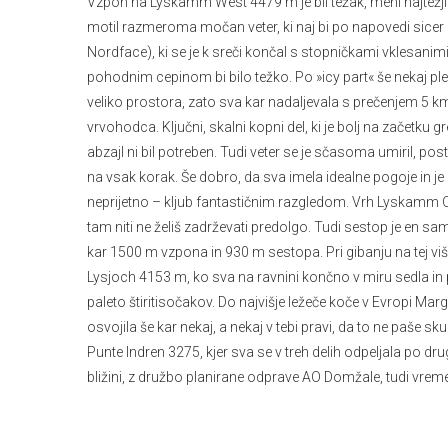
Vzpon na Lyskamm West 4479 m je bil težak, meni najtežji d
motil razmeroma močan veter, ki naj bi po napovedi sicer p
Nordface), ki se je k sreči končal s stopničkami vklesanim
pohodnim cepinom bi bilo težko. Po »icy part« še nekaj 
veliko prostora, zato sva kar nadaljevala s prečenjem 5 km 
vrvohodca. Ključni, skalni kopni del, ki je bolj na začetku g
abzajl ni bil potreben. Tudi veter se je sčasoma umiril, pos
na vsak korak. Še dobro, da sva imela idealne pogoje in je b
neprijetno – kljub fantastičnim razgledom. Vrh Lyskamm O
tam niti ne želiš zadrževati predolgo. Tudi sestop je en sam
kar 1500 m vzpona in 930 m sestopa. Pri gibanju na tej viši
Lysjoch 4153 m, ko sva na ravnini končno v miru sedla in pi
paleto štiritisočakov. Do najvišje ležeče koče v Evropi Marg
osvojila še kar nekaj, a nekaj v tebi pravi, da to ne paše s
Punte Indren 3275, kjer sva se v treh delih odpeljala po dru
bližini, z družbo planirane odprave AO Domžale, tudi vreme 