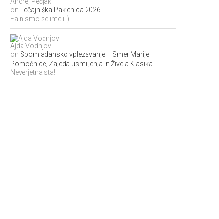
Andrej Pečjak
on
Tečajniška Paklenica 2026
Fajn smo se imeli :)
Ajda Vodnjov
on
Spomladansko vplezavanje – Smer Marije
Pomočnice, Zajeda usmiljenja in Živela Klasika
Neverjetna sta!