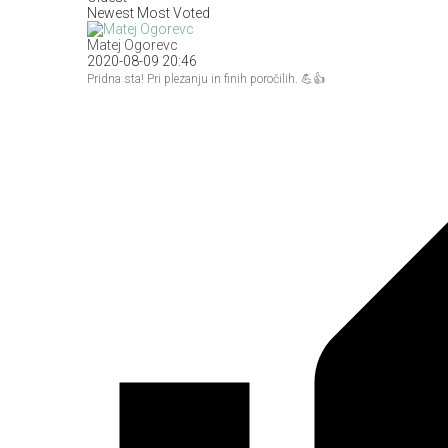
Newest
Most Voted
Matej Ogorevc
2020-08-09 20:46
Pridna sta! Pri plezanju in finih poročilih. 💪👍