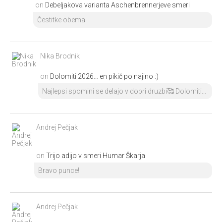
on
Debeljakova varianta Aschenbrennerjeve smeri
Čestitke obema.
Nika Brodnik
on
Dolomiti 2026… en pikič po najino :)
Najlepsi spomini se delajo v dobri druzbi🥰 Dolomiti...
Andrej Pečjak
on
Trijo adijo v smeri Humar Škarja
Bravo punce!
Andrej Pečjak