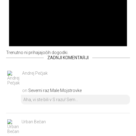
Trenutno ni prihajajočih dogodki.
ZADNJI KOMENTARJI
Andrej Pečjak
on
Severni raz Male Mojstrovke
Aha, vi ste bili v S razu! Sem...
Urban Bečan