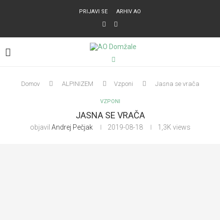
PRIJAVI SE
ARHIV AO
Domov
ALPINIZEM
Vzponi
Jasna se vrača
VZPONI
JASNA SE VRAČA
objavil
Andrej Pečjak
2019-08-18
1,3K
views