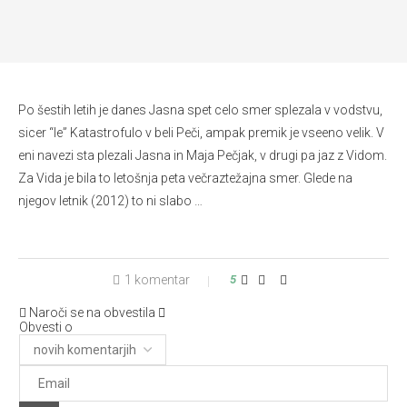
Po šestih letih je danes Jasna spet celo smer splezala v vodstvu,
sicer “le” Katastrofulo v beli Peči, ampak premik je vseeno velik. V
eni navezi sta plezali Jasna in Maja Pečjak, v drugi pa jaz z Vidom.
Za Vida je bila to letošnja peta večraztežajna smer. Glede na
njegov letnik (2012) to ni slabo …
1 komentar
5
Naroči se na obvestila
Obvesti o