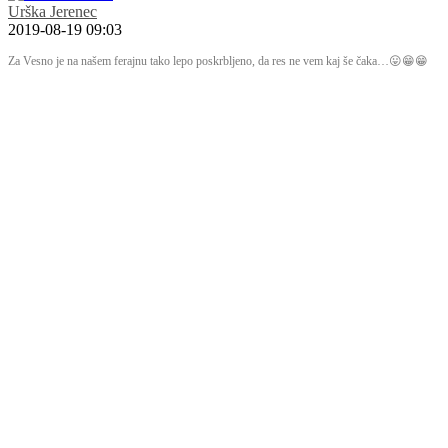
Urška Jerenec
2019-08-19 09:03
Za Vesno je na našem ferajnu tako lepo poskrbljeno, da res ne vem kaj še čaka…😛😁😁