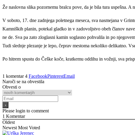
Že naslovna slika pozornemu bralcu pove, da je bila tura uspešna. A ni 
V soboto, 17. dne zadnjega poletnega meseca, sva nasmejana v Grintov
Kamniških planin, potekal gladko in v zadovoljstvo obeh članov naveze.
ne de. Sva pa zato zloglasni kamin soglasno pohvalila in po njegovem k
Tudi slednje plezanje je lepo, čeprav mestoma nekoliko delikatno. Vse
Po hitrem spustu do Češke koče, kratkemu oddihu in vožnji, sva prispe
1 komentar
4
Facebook
Pinterest
Email
Naroči se na obvestila
Obvesti o
Please login to comment
1
Komentar
Oldest
Newest
Most Voted