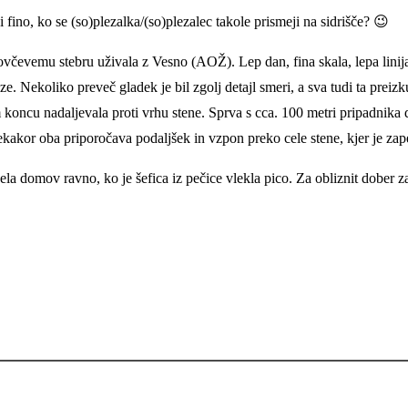
fino, ko se (so)plezalka/(so)plezalec takole prismeji na sidrišče? 😉
čevemu stebru uživala z Vesno (AOŽ). Lep dan, fina skala, lepa linija 
 Nekoliko preveč gladek je bil zgolj detajl smeri, a sva tudi ta preizku
oncu nadaljevala proti vrhu stene. Sprva s cca. 100 metri pripadnika de
kakor oba priporočava podaljšek in vzpon preko cele stene, kjer je zape
la domov ravno, ko je šefica iz pečice vlekla pico. Za obliznit dober za