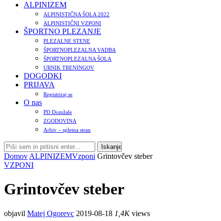
ALPINIZEM
ALPINISTIČNA ŠOLA 2022
ALPINISTIČNI VZPONI
ŠPORTNO PLEZANJE
PLEZALNE STENE
ŠPORTNOPLEZALNA VADBA
ŠPORTNOPLEZALNA ŠOLA
URNIK TRENINGOV
DOGODKI
PRIJAVA
Registriraj se
O nas
PD Domžale
ZGODOVINA
Arhiv – spletna stran
Domov
ALPINIZEM
Vzponi
Grintovčev steber
VZPONI
Grintovčev steber
objavil
Matej Ogorevc
2019-08-18
1,4K
views