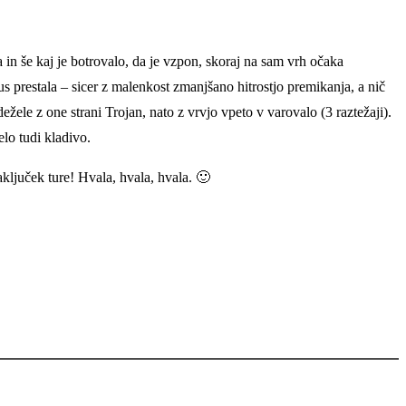
in še kaj je botrovalo, da je vzpon, skoraj na sam vrh očaka
s prestala – sicer z malenkost zmanjšano hitrostjo premikanja, a nič
žele z one strani Trojan, nato z vrvjo vpeto v varovalo (3 raztežaji).
lo tudi kladivo.
ključek ture! Hvala, hvala, hvala. 🙂