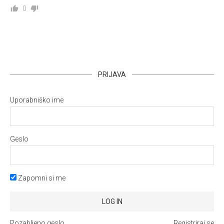
0
PRIJAVA
Uporabniško ime
Geslo
Zapomni si me
Pozabljeno geslo
Registriraj se