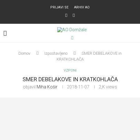
PRIJAVI SE
ARHIV AO
Domov
Izpostavljeno
SMER DEBELAKOVE in
KRATKOHLAČA
VZPONI
SMER DEBELAKOVE IN KRATKOHLAČA
objavil
Miha Košir
2018-11-07
2,K
views