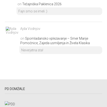
on
Tečajniška Paklenica 2026
Fajn smo se imeli :)
Ajda Vodnjov
on
Spomladansko vplezavanje – Smer Marije
Pomočnice, Zajeda usmiljenja in Živela Klasika
Neverjetna sta!
PD DOMŽALE