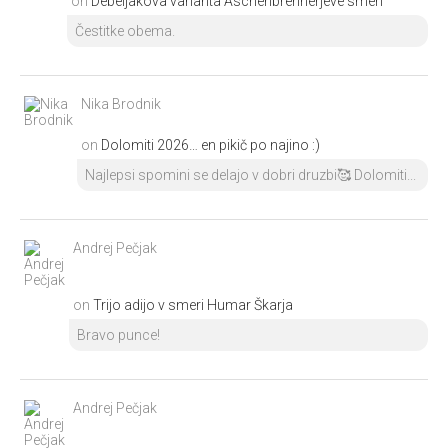
on
Debeljakova varianta Aschenbrennerjeve smeri
Čestitke obema.
Nika Brodnik
on
Dolomiti 2026… en pikič po najino :)
Najlepsi spomini se delajo v dobri druzbi🥰 Dolomiti...
Andrej Pečjak
on
Trijo adijo v smeri Humar Škarja
Bravo punce!
Andrej Pečjak