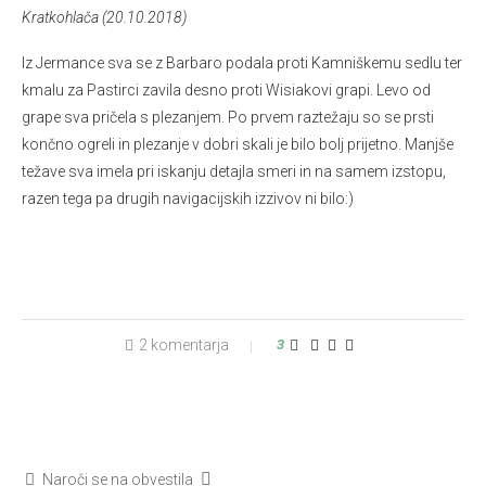
Kratkohlača (20.10.2018)
Iz Jermance sva se z Barbaro podala proti Kamniškemu sedlu ter
kmalu za Pastirci zavila desno proti Wisiakovi grapi. Levo od
grape sva pričela s plezanjem. Po prvem raztežaju so se prsti
končno ogreli in plezanje v dobri skali je bilo bolj prijetno. Manjše
težave sva imela pri iskanju detajla smeri in na samem izstopu,
razen tega pa drugih navigacijskih izzivov ni bilo:)
2 komentarja
3
Naroči se na obvestila