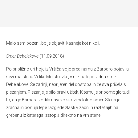
Malo sem pozen…bolje objaviti kasneje kot nikoli.
Smer Debelakove
(11.09.2018)
Po približno uri hoje iz Vršiča se je pred nama z Barbaro pojavila
severna stena Velike Mojstrovke, v njej pa lepo vidna smer
Debelakove. Še zadnji, neprijeten del dostopa in že sva pričela s
plezanjem. Plezanje je bilo pravi užitek. K temu je pripomoglo tudi
to, da je Barbara vodila navezo skozi celotno smer. Stena je
zračna in ponuja lepe razglede zlasti v zadnjih raztežajih na
grebenu iz katerega izstopiš direktno na vrh stene.