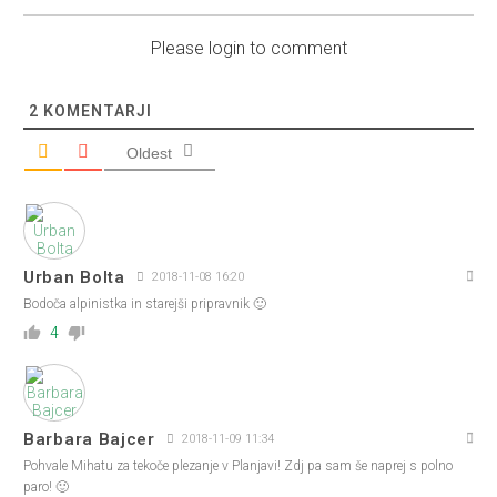
Please login to comment
2
KOMENTARJI
Oldest
Urban Bolta
2018-11-08 16:20
Bodoča alpinistka in starejši pripravnik 🙂
4
Barbara Bajcer
2018-11-09 11:34
Pohvale Mihatu za tekoče plezanje v Planjavi! Zdj pa sam še naprej s polno
paro! 🙂