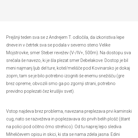
Prejšnji teden sva se z Andrejem T. odločila, da izkoristiva lepe
dneve in v četrtek sva se podala v severno steno Velike
Mojstrovke, smer Steber revežev (V-/IV+, 500m). Na dostopu sva
srečala še navezo, ki je šla plezat smer Debelakove. Dostop je bil
meni najmanj ljub del ture, kotel/melišče pod Kovinarsko je dokaj
zoprn, tam se je bilo potrebno izogniti še enemu snežišču (gre
brez opreme, obvozili smo ga po zgornji strani, potrebno
previdno poplezati čez krušljiv svet).
Vstop najdeva brez problema, navezana preplezava prvi kaminski
cug, nato se razveževa in poplezavava do prvih belih plošč (štant
na polici pod očitno črno strehico). Od tu naprej lepo slediva
Miheličevem opisu in skici, ki sta se nama zdela jasna. Edini