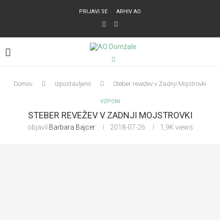
PRIJAVI SE
ARHIV AO
Domov
Izpostavljeno
Steber revežev v Zadnji Mojstrovki
VZPONI
STEBER REVEŽEV V ZADNJI MOJSTROVKI
objavil
Barbara Bajcer
2018-07-26
1,9K
views