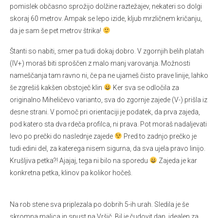
pomislek občasno sprožijo dolžine raztežajev, nekateri so dolgi
skoraj 60 metrov. Ampak se lepo izide, kljub mrzličnem kričanju,
da je sam še pet metrov štrika!
Štanti so nabiti, smer pa tudi dokaj dobro. V zgornjih belih platah
(IV+) moraš biti sproščen z malo manj varovanja. Možnosti
nameščanja tam ravno ni, če pa ne ujameš čisto prave linije, lahko
še zgrešiš kakšen obstoječ klin
Ker sva se odločila za
originalno Miheličevo varianto, sva do zgornje zajede (V-) prišla iz
desne strani. V pomoč pri orientaciji je podatek, da prva zajeda,
pod katero sta dva rdeča profilca, ni prava. Pot moraš nadaljevati
levo po prečki do naslednje zajede
Pred to zadnjo prečko je
tudi edini del, za katerega nisem sigurna, da sva ujela pravo linijo.
Krušljiva petka?! Ajajaj, tega ni bilo na sporedu
Zajeda je kar
konkretna petka, klinov pa kolikor hočeš.
Na rob stene sva priplezala po dobrih 5-ih urah. Sledila je še
skromna malica in spust na Vršič. Bil je čudovit dan, idealen za