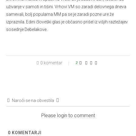
uživanje v samoti in tišini. Vrhovi VM so zaradi delovnega dneva
samevali, bolj popularna MM pa se je zaradi pozne ure že
izpraznila. Edini človeški glas je občasno prišel iz višjih raztežajev
sosednje Debelakove.
0 komentar
2
Naroči se na obvestila
Please login to comment
0
KOMENTARJI