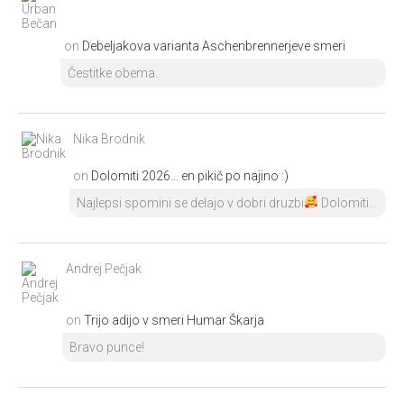
on
Debeljakova varianta Aschenbrennerjeve smeri
Čestitke obema.
Nika Brodnik
on
Dolomiti 2026… en pikič po najino :)
Najlepsi spomini se delajo v dobri druzbi
Dolomiti...
Andrej Pečjak
on
Trijo adijo v smeri Humar Škarja
Bravo punce!