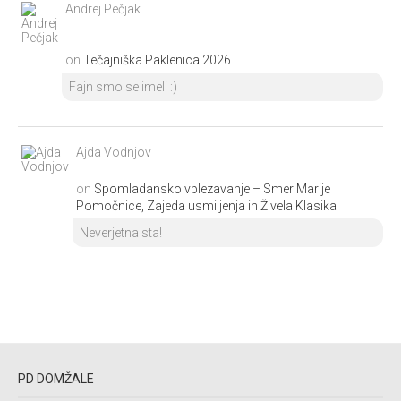
Andrej Pečjak
on
Tečajniška Paklenica 2026
Fajn smo se imeli :)
Ajda Vodnjov
on
Spomladansko vplezavanje – Smer Marije
Pomočnice, Zajeda usmiljenja in Živela Klasika
Neverjetna sta!
PD DOMŽALE