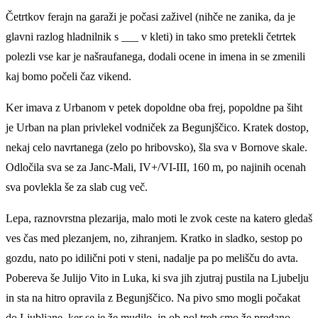
Četrtkov ferajn na garaži je počasi zaživel (nihče ne zanika, da je
glavni razlog hladnilnik s ___ v kleti) in tako smo pretekli četrtek
polezli vse kar je našraufanega, dodali ocene in imena in se zmenili
kaj bomo počeli čaz vikend.
Ker imava z Urbanom v petek dopoldne oba frej, popoldne pa šiht
je Urban na plan privlekel vodniček za Begunjščico. Kratek dostop,
nekaj celo navrtanega (zelo po hribovsko), šla sva v Bornove skale.
Odločila sva se za Janc-Mali, IV+/VI-III, 160 m, po najinih ocenah
sva povlekla še za slab cug več.
Lepa, raznovrstna plezarija, malo moti le zvok ceste na katero gledaš
ves čas med plezanjem, no, zihranjem. Kratko in sladko, sestop po
gozdu, nato po idilični poti v steni, nadalje pa po melišču do avta.
Pobereva še Julijo Vito in Luka, ki sva jih zjutraj pustila na Ljubelju
in sta na hitro opravila z Begunjščico. Na pivo smo mogli počakat
do Ljubljane, ker se je že mudilo, in ob pol treh smo že predano