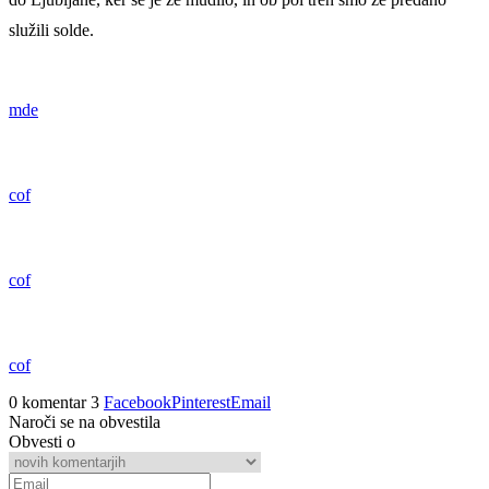
služili solde.
mde
cof
cof
cof
0 komentar
3
Facebook
Pinterest
Email
Naroči se na obvestila
Obvesti o