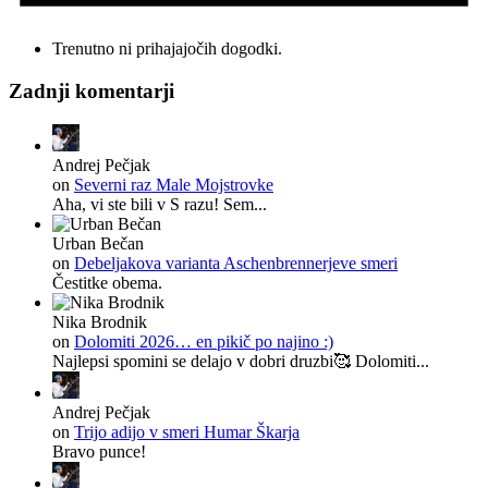
Trenutno ni prihajajočih dogodki.
Zadnji komentarji
Andrej Pečjak
on
Severni raz Male Mojstrovke
Aha, vi ste bili v S razu! Sem...
Urban Bečan
on
Debeljakova varianta Aschenbrennerjeve smeri
Čestitke obema.
Nika Brodnik
on
Dolomiti 2026… en pikič po najino :)
Najlepsi spomini se delajo v dobri druzbi🥰 Dolomiti...
Andrej Pečjak
on
Trijo adijo v smeri Humar Škarja
Bravo punce!