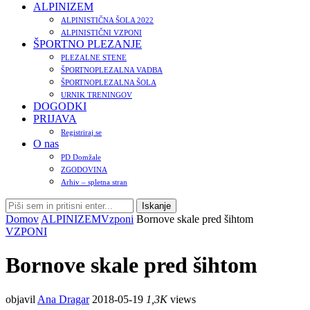
ALPINIZEM
ALPINISTIČNA ŠOLA 2022
ALPINISTIČNI VZPONI
ŠPORTNO PLEZANJE
PLEZALNE STENE
ŠPORTNOPLEZALNA VADBA
ŠPORTNOPLEZALNA ŠOLA
URNIK TRENINGOV
DOGODKI
PRIJAVA
Registriraj se
O nas
PD Domžale
ZGODOVINA
Arhiv – spletna stran
Domov
ALPINIZEM
Vzponi
Bornove skale pred šihtom
VZPONI
Bornove skale pred šihtom
objavil
Ana Dragar
2018-05-19
1,3K
views