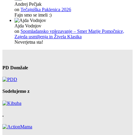
Andrej Pečjak
on
Tečajniška Paklenica 2026
Fajn smo se imeli :)
Ajda Vodnjov
on
Spomladansko vplezavanje – Smer Marije Pomočnice,
Zajeda usmiljenja in Živela Klasika
Neverjetna sta!
PD Domžale
Sodelujemo z
.