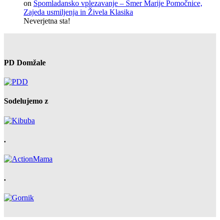
on
Spomladansko vplezavanje – Smer Marije Pomočnice,
Zajeda usmiljenja in Živela Klasika
Neverjetna sta!
PD Domžale
Sodelujemo z
.
.