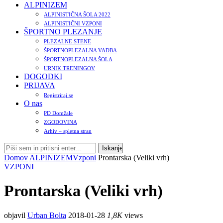
ALPINIZEM
ALPINISTIČNA ŠOLA 2022
ALPINISTIČNI VZPONI
ŠPORTNO PLEZANJE
PLEZALNE STENE
ŠPORTNOPLEZALNA VADBA
ŠPORTNOPLEZALNA ŠOLA
URNIK TRENINGOV
DOGODKI
PRIJAVA
Registriraj se
O nas
PD Domžale
ZGODOVINA
Arhiv – spletna stran
Domov
ALPINIZEM
Vzponi
Prontarska (Veliki vrh)
VZPONI
Prontarska (Veliki vrh)
objavil
Urban Bolta
2018-01-28
1,8K
views