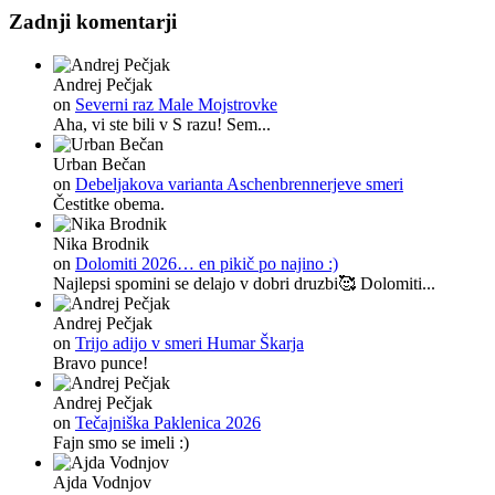
Zadnji komentarji
Andrej Pečjak
on
Severni raz Male Mojstrovke
Aha, vi ste bili v S razu! Sem...
Urban Bečan
on
Debeljakova varianta Aschenbrennerjeve smeri
Čestitke obema.
Nika Brodnik
on
Dolomiti 2026… en pikič po najino :)
Najlepsi spomini se delajo v dobri druzbi🥰 Dolomiti...
Andrej Pečjak
on
Trijo adijo v smeri Humar Škarja
Bravo punce!
Andrej Pečjak
on
Tečajniška Paklenica 2026
Fajn smo se imeli :)
Ajda Vodnjov