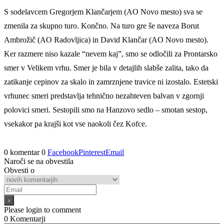
S sodelavcem Gregorjem Klančarjem (AO Novo mesto) sva se
zmenila za skupno turo. Končno. Na turo gre še naveza Borut
Ambrožič (AO Radovljica) in David Klančar (AO Novo mesto).
Ker razmere niso kazale “nevem kaj”, smo se odločili za Prontarsko
smer v Velikem vrhu. Smer je bila v detajlih slabše zalita, tako da
zatikanje cepinov za skalo in zamrznjene travice ni izostalo. Estetski
vrhunec smeri predstavlja tehnično nezahteven balvan v zgornji
polovici smeri. Sestopili smo na Hanzovo sedlo – smotan sestop,
vsekakor pa krajši kot vse naokoli čez Kofce.
0 komentar
0
Facebook
Pinterest
Email
Naroči se na obvestila
Obvesti o
Please login to comment
0
Komentarji