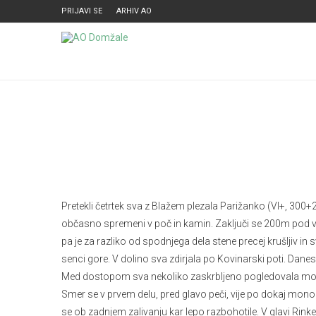
PRIJAVI SE
ARHIV AO
Pretekli četrtek sva z Blažem plezala Parižanko (VI+, 300+2
občasno spremeni v poč in kamin. Zaključi se 200m pod vr
pa je za razliko od spodnjega dela stene precej krušljiv in 
senci gore. V dolino sva zdirjala po Kovinarski poti. Dane
Med dostopom sva nekoliko zaskrbljeno pogledovala mokre 
Smer se v prvem delu, pred glavo peči, vije po dokaj monoli
se ob zadnjem zalivanju kar lepo razbohotile. V glavi Rinke