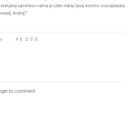
 Preverjanje oprimkov nama je vzelo nekaj časa, končno sva izplezala
krešelj. AndrejT
ar
0
login to comment