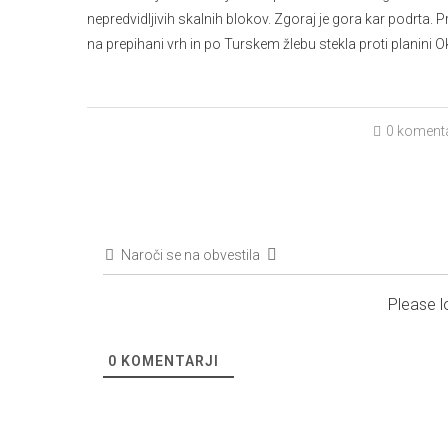
nepredvidljivih skalnih blokov. Zgoraj je gora kar podrta.
na prepihani vrh in po Turskem žlebu stekla proti planini O
0 koment
Naroči se na obvestila
Please 
0
KOMENTARJI