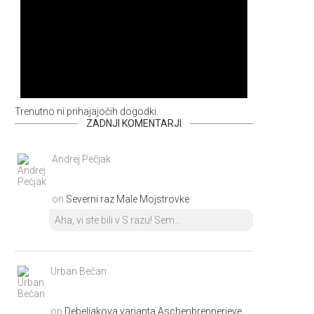
Trenutno ni prihajajočih dogodki.
ZADNJI KOMENTARJI
Andrej Pečjak
on
Severni raz Male Mojstrovke
Aha, vi ste bili v S razu! Sem...
Urban Bečan
on
Debeljakova varianta Aschenbrennerjeve