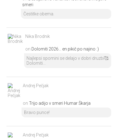
smeri
Čestitke obema.
Nika Brodnik
on
Dolomiti 2026… en pikič po najino :)
Najlepsi spomini se delajo v dobri druzbi🥰
Dolomiti...
Andrej Pečjak
on
Trijo adijo v smeri Humar Škarja
Bravo punce!
Andrej Pečjak