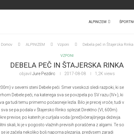
ALPINIZEM
ŠPORTN
Domov
ALPINIZEM
Vzponi
Debela peč in Štajerska Rinka
VZPONI
DEBELA PEČ IN ŠTAJERSKA RINKA
objavil
Jure Pezdirc
2017-08-08
1,2K
views
00m) v severni steni Debele peči. Smer vseskozi sledi razpoki, ki se
hom Debele peči, na katerega sva se povzpela po SV razu (IV+), ki
sva ga tudi temu primerno počasneje lezla. Bilo je precej vroče, tudi v
s sva se pa podala v Štajersko Rinko splezat Direktno (VI, 600m).
previse, po katerih je curljala voda (pred)včerajšnjega deževja.
tni skali, ki je v pogosto vlažnih previsih poraščena z algami. Te so
 se je začela nekoliko bolj naporna plezarija, predvsem zaradi