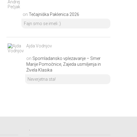
on
Tečajniška Paklenica 2026
Fajn smo se imeli :)
Ajda Vodnjov
on
Spomladansko vplezavanje – Smer
Marije Pomočnice, Zajeda usmiljenja in
Živela Klasika
Neverjetna sta!
.