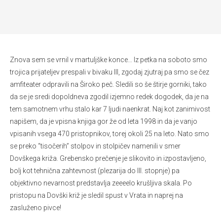
Znova sem se vrnil v martuljške konce… Iz petka na soboto smo
trojica prijateljev prespali v bivaku III, zgodaj zjutraj pa smo se čez
amfiteater odpravili na Široko peč. Sledili so še štirje gorniki, tako
da se je sredi dopoldneva zgodil izjemno redek dogodek, da je na
tem samotnem vrhu stalo kar 7 ljudi naenkrat. Naj kot zanimivost
napišem, da je vpisna knjiga gor že od leta 1998 in da je vanjo
vpisanih vsega 470 pristopnikov, torej okoli 25 na leto. Nato smo
se preko “tisočerih” stolpov in stolpičev namenili v smer
Dovškega križa. Grebensko prečenje je slikovito in izpostavljeno,
bolj kot tehnična zahtevnost (plezarija do III. stopnje) pa
objektivno nevarnost predstavlja zeeeelo krušljiva skala. Po
pristopu na Dovški križ je sledil spust v Vrata in naprej na
zasluženo pivce!