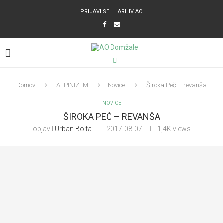
PRIJAVI SE
ARHIV AO
Domov
ALPINIZEM
Novice
Široka Peč – revanša
NOVICE
ŠIROKA PEČ – REVANŠA
objavil
Urban Bolta
2017-08-07
1,4K
views