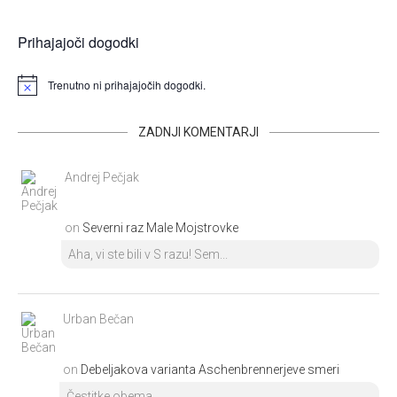
Prihajajoči dogodki
Trenutno ni prihajajočih dogodki.
ZADNJI KOMENTARJI
Andrej Pečjak
on
Severni raz Male Mojstrovke
Aha, vi ste bili v S razu! Sem...
Urban Bečan
on
Debeljakova varianta Aschenbrennerjeve smeri
Čestitke obema.