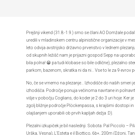
Prejšnji vikend (31.8.-1.9.) smo se člani AO Domžale podal
uredili v mladinskem centru alpinistične organizacije v 
leto odvija avstrijsko državno prvenstvo v lednem plezanj
od skupnih ležišč nam je prijazni gospod Sepp na uporabo
bila polna! 😀 pa tudi klobase so bile odlične), plezalno 
parkom, bazenom, skratka ni da ni… Vse to le za 9 evrov po
No, če se vrnemo na plezanje… Izhodišče do naših smeri je
izhodišča. Področje ponuja večinoma navrtane in polnavrt
višje v pobočju Coglians, do koder je 2 do 3 uri hoje. Ker
zgolj bližnje področje Plöckenpassa, s krajšimi dostopi in
olajšanjem uporabili ob prvih kapljah dežja :D).
Plezalni izkupiček je bil naslednji. Sobota: Pal Piccolo – P
Urška, Vesna); L’Esteta e il Biottico, 6b+, 200m (Džoni, Tan