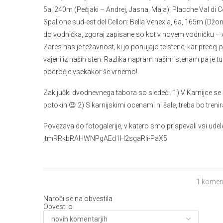
5a, 240m (Pečjaki – Andrej, Jasna, Maja). Placche Val di Co
Spallone sud-est del Cellon: Bella Venexia, 6a, 165m (Džon
do vodnička, zgoraj zapisane so kot v novem vodničku – A
Zares nas je težavnost, ki jo ponujajo te stene, kar precej p
vajeni iz naših sten. Razlika napram našim stenam pa je t
področje vsekakor še vrnemo!
Zaključki dvodnevnega tabora so sledeči. 1) V Karnijce se s
potokih 😉 2) S karnijskimi ocenami ni šale, treba bo treni
Povezava do fotogalerije, v katero smo prispevali vsi ude
jtmRRkbRAHWNPgAEd1H2sgaRIi-PaX5
1 komen
Naroči se na obvestila
Obvesti o