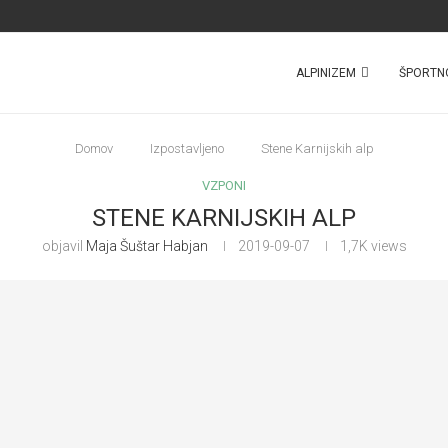
ALPINIZEM
ŠPORTN
Domov
Izpostavljeno
Stene Karnijskih alp
VZPONI
STENE KARNIJSKIH ALP
objavil
Maja Šuštar Habjan
2019-09-07
1,7K
views