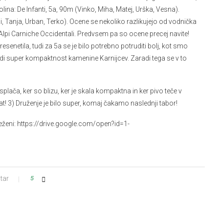
lina: De Infanti, 5a, 90m (Vinko, Miha, Matej, Urška, Vesna).
i, Tanja, Urban, Terko). Ocene se nekoliko razlikujejo od vodnička
lpi Carniche Occidentali. Predvsem pa so ocene precej navite!
resenetila, tudi za 5a se je bilo potrebno potruditi bolj, kot smo
udi super kompaktnost kamenine Karnijcev. Zaradi tega se v to
plača, ker so blizu, ker je skala kompaktna in ker pivo teče v
rat! 3) Druženje je bilo super, komaj čakamo naslednji tabor!
leženi: https://drive.google.com/open?id=1-
tar
5