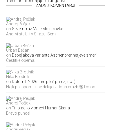
Trenutno ni prihajajočih dogodki.
ZADNJI KOMENTARJI
Andrej Pečjak
on
Severni raz Male Mojstrovke
Aha, vi ste bili v S razu! Sem...
Urban Bečan
on
Debeljakova varianta Aschenbrennerjeve smeri
Čestitke obema.
Nika Brodnik
on
Dolomiti 2026… en pikič po najino :)
Najlepsi spomini se delajo v dobri druzbi🥰 Dolomiti...
Andrej Pečjak
on
Trijo adijo v smeri Humar Škarja
Bravo punce!
Andrej Pečjak