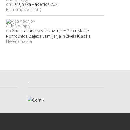
on
Tečajniška Paklenica 2026
Fajn smo se imeli :)
Ajda Vodnjov
on
Spomladansko vplezavanje – Smer Marije
Pomočnice, Zajeda usmiljenja in Živela Klasika
Neverjetna sta!
.