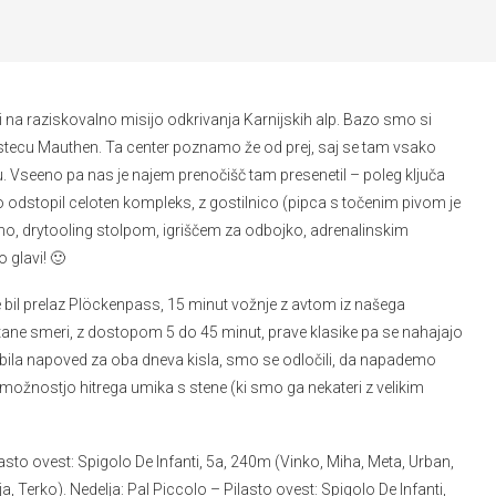
i na raziskovalno misijo odkrivanja Karnijskih alp. Bazo smo si
mestecu Mauthen. Ta center poznamo že od prej, saj se tam vsako
u. Vseeno pa nas je najem prenočišč tam presenetil – poleg ključa
 odstopil celoten kompleks, z gostilnico (pipca s točenim pivom je
steno, drytooling stolpom, igriščem za odbojko, adrenalinskim
 glavi! 🙂
 bil prelaz Plöckenpass, 15 minut vožnje z avtom iz našega
ane smeri, z dostopom 5 do 45 minut, prave klasike pa se nahajajo
 je bila napoved za oba dneva kisla, smo se odločili, da napademo
 možnostjo hitrega umika s stene (ki smo ga nekateri z velikim
ilasto ovest: Spigolo De Infanti, 5a, 240m (Vinko, Miha, Meta, Urban,
ja, Terko). Nedelja: Pal Piccolo – Pilasto ovest: Spigolo De Infanti,