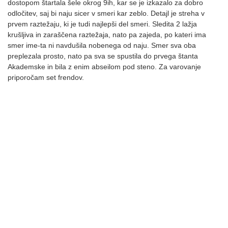
dostopom štartala šele okrog 9ih, kar se je izkazalo za dobro
odločitev, saj bi naju sicer v smeri kar zeblo. Detajl je streha v
prvem raztežaju, ki je tudi najlepši del smeri. Sledita 2 lažja
krušljiva in zaraščena raztežaja, nato pa zajeda, po kateri ima
smer ime-ta ni navdušila nobenega od naju. Smer sva oba
preplezala prosto, nato pa sva se spustila do prvega štanta
Akademske in bila z enim abseilom pod steno. Za varovanje
priporočam set frendov.