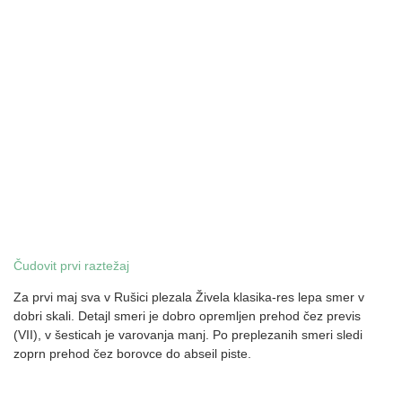
Čudovit prvi raztežaj
Za prvi maj sva v Rušici plezala Živela klasika-res lepa smer v
dobri skali. Detajl smeri je dobro opremljen prehod čez previs
(VII), v šesticah je varovanja manj. Po preplezanih smeri sledi
zoprn prehod čez borovce do abseil piste.